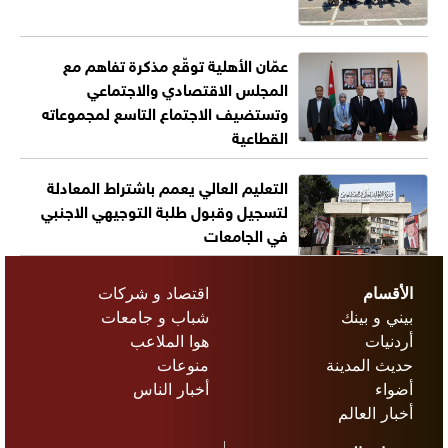
عمّان الأهلية توقّع مذكرة تفاهم مع
المجلس الاقتصادي والاجتماعي
وتستضيف الاجتماع التاسع لمجموعاته
القطاعية
التعليم العالي يعمم باشتراط المعادلة
لتسجيل وقبول طلبة التوجيهي الاجنبي
في الجامعات
الأقسام
اقتصاد و شركات
بيني و بينك
شباب و جامعات
أردنيات
هوا الملاعب
حديث المدينة
منوعات
أضواء
أخبار الناس
أخبار العالم