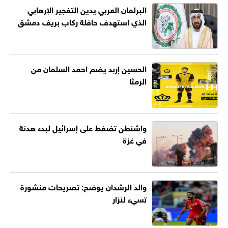
البرلمان العربي يدين التفجير الإرهابي
الذي استهدف حافلة ركاب بريف دمشق
الحسين إربد يضم احمد السلمان من
الرمثا
واشنطن تضغط على إسرائيل لبدء هدنة
في غزة
والد الرشدان يوضح: تصريحات منشورة
تسيء لنزار