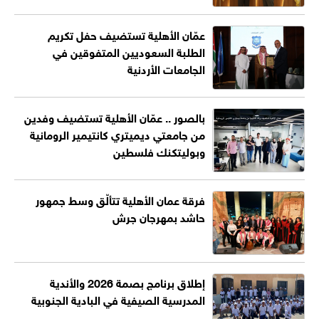
عمّان الأهلية تستضيف حفل تكريم
الطلبة السعوديين المتفوقين في
الجامعات الأردنية
بالصور .. عمّان الأهلية تستضيف وفدين
من جامعتي ديميتري كانتيمير الرومانية
وبوليتكنك فلسطين
فرقة عمان الأهلية تتألّق وسط جمهور
حاشد بمهرجان جرش
إطلاق برنامج بصمة 2026 والأندية
المدرسية الصيفية في البادية الجنوبية