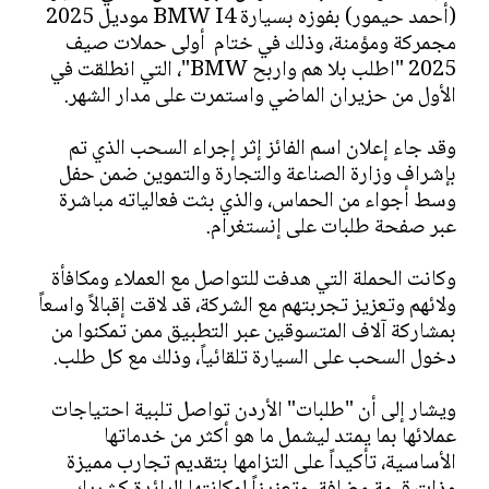
(أحمد حيمور) بفوزه بسيارة BMW I4 موديل 2025
مجمركة ومؤمنة، وذلك في ختام أولى حملات صيف
2025 "اطلب بلا هم واربح BMW"، التي انطلقت في
الأول من حزيران الماضي واستمرت على مدار الشهر.
وقد جاء إعلان اسم الفائز إثر إجراء السحب الذي تم
بإشراف وزارة الصناعة والتجارة والتموين ضمن حفل
وسط أجواء من الحماس، والذي بثت فعالياته مباشرة
عبر صفحة طلبات على إنستغرام.
وكانت الحملة التي هدفت للتواصل مع العملاء ومكافأة
ولائهم وتعزيز تجربتهم مع الشركة، قد لاقت إقبالاً واسعاً
بمشاركة آلاف المتسوقين عبر التطبيق ممن تمكنوا من
دخول السحب على السيارة تلقائياً، وذلك مع كل طلب.
ويشار إلى أن "طلبات" الأردن تواصل تلبية احتياجات
عملائها بما يمتد ليشمل ما هو أكثر من خدماتها
الأساسية، تأكيداً على التزامها بتقديم تجارب مميزة