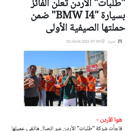
"طلبات" الأردن تعلن الفائز
بسيارة "BMW I4" ضمن
حملتها الصيفية الأولى
اضواء
2025-07-09 02:56:04
هوا الأردن -
فاجأت شركة "طلبات" الأردن عبر اتصال هاتفي، عميلها