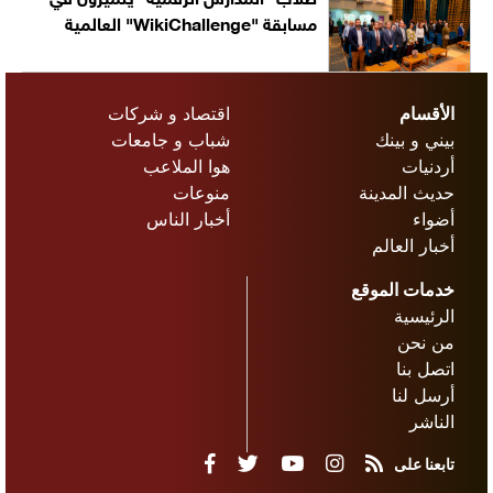
مسابقة "WikiChallenge" العالمية
الأقسام
اقتصاد و شركات
بيني و بينك
شباب و جامعات
أردنيات
هوا الملاعب
حديث المدينة
منوعات
أضواء
أخبار الناس
أخبار العالم
خدمات الموقع
الرئيسية
من نحن
اتصل بنا
أرسل لنا
الناشر
تابعنا على