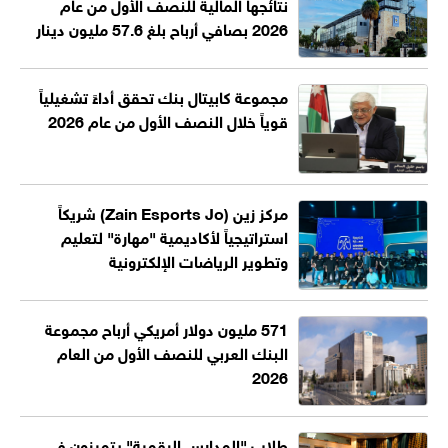
نتائجها المالية للنصف الأول من عام
2026 بصافي أرباح بلغ 57.6 مليون دينار
مجموعة كابيتال بنك تحقق أداءً تشغيلياً
قوياً خلال النصف الأول من عام 2026
مركز زين (Zain Esports Jo) شريكاً
استراتيجياً لأكاديمية "مهارة" لتعليم
وتطوير الرياضات الإلكترونية
571 مليون دولار أمريكي أرباح مجموعة
البنك العربي للنصف الأول من العام
2026
طلاب "المدارس الرقمية" يتميزون في