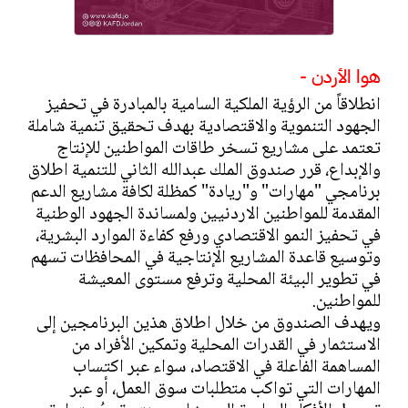
هوا الأردن -
انطلاقاً من الرؤية الملكية السامية بالمبادرة في تحفيز
الجهود التنموية والاقتصادية بهدف تحقيق تنمية شاملة
تعتمد على مشاريع تسخر طاقات المواطنين للإنتاج
والإبداع، قرر صندوق الملك عبدالله الثاني للتنمية اطلاق
برنامجي "مهارات" و"ريادة" كمظلة لكافة مشاريع الدعم
المقدمة للمواطنين الاردنيين ولمساندة الجهود الوطنية
في تحفيز النمو الاقتصادي ورفع كفاءة الموارد البشرية،
وتوسيع قاعدة المشاريع الإنتاجية في المحافظات تسهم
في تطوير البيئة المحلية وترفع مستوى المعيشة
للمواطنين.
ويهدف الصندوق من خلال اطلاق هذين البرنامجين إلى
الاستثمار في القدرات المحلية وتمكين الأفراد من
المساهمة الفاعلة في الاقتصاد، سواء عبر اكتساب
المهارات التي تواكب متطلبات سوق العمل، أو عبر