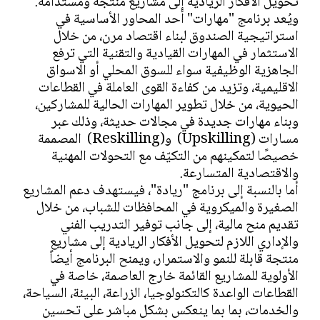
تحويل الأفكار الريادية إلى مشاريع منتجة ومُستدامة.
ويُعد برنامج "مهارات" أحد المحاور الأساسية في
استراتيجية الصندوق لبناء اقتصاد مرن، من خلال
الاستثمار في المهارات القيادية والتقنية التي ترفع
الجاهزية الوظيفية سواء للسوق المحلي أو الاسواق
الاقليمية، وتزيد من كفاءة القوى العاملة في القطاعات
الحيوية، من خلال تطوير المهارات الحالية للمشاركين،
وبناء مهارات جديدة في مجالات حديثة، وذلك عبر
مسارات (Upskilling) و(Reskilling) المصممة
خصيصًا لتمكينهم من التكيّف مع التحولات المهنية
والاقتصادية المتسارعة.
أما بالنسبة إلى برنامج "ريادة"، فيستهدف دعم المشاريع
الصغيرة والميكروية في المحافظات للشباب، من خلال
تقديم منح مالية، إلى جانب توفير التدريب الفني
والإداري اللازم لتحويل الأفكار الريادية إلى مشاريع
منتجة قابلة للنمو والاستمرار، ويمنح البرنامج أيضاً
الأولوية للمشاريع القائمة خارج العاصمة، خاصة في
القطاعات الواعدة كالتكنولوجيا، الزراعة، البيئة، السياحة،
والخدمات، بما بما ينعكس بشكل مباشر على تحسين