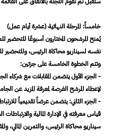
ستقبل ثم تقوم اللجنة بالاتفاق على القائمة النهائية (5 مرشحين
خامساً: المرحلة النهائية (عشرة أيام عمل)
يُمنح المرشحون المختارون أسبوعًا للتحضير لل
نفسه لسيناريو محاكاة الرئيس، وللتحضير للتم
وتتم الخطوة الخامسة على جزئين:
لإعطاء المرشح الفرصة لمعرفة المزيد عن الجام
- الجزء الثاني: يتضمن عرضاً تقديمياً للارتب
قياس معرفته في الإدارة المالية والارتباطات 
سيناريو محاكاة الرئيس، والتمرين المالي، والمقا