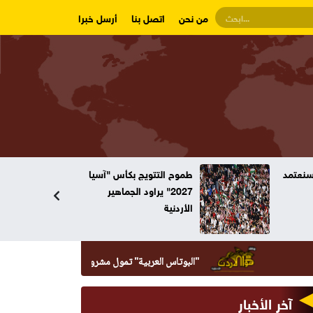
من نحن
اتصل بنا
أرسل خبرا
س "آسيا
4 أيام فاصلة .. مجلس
اهير
النواب ينقلب على نفسه
"البوتاس العربية" تمول مشروع إنشاء مبنى العيادات الخارجية في 
آخر الأخبار