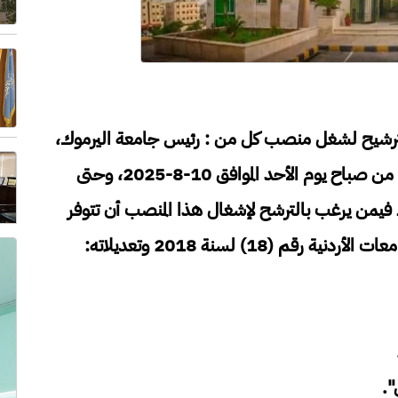
لترشيح لشغل منصب كل من : رئيس جامعة اليرموك،
ورئيس جامعة الطفيلة التقنية، وذلك اعتباراً من صباح يوم الأحد الموافق 10-8-2025، وحتى
موافق 14-8-2025، ويشترط فيمن يرغب بالترشح لإشغال هذا المنصب أن تتوفر
م (18) لسنة 2018 وتعديلاته: