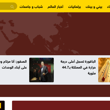
د
بيني و بينك
برلمانيات
أخبار العالم
شباب و جامعات
الصقور: أنا مرتاح وسنعتمد
طموح التتويج بكأ
على أبناء الوحدات
2027" يراود الجم
الأردنية