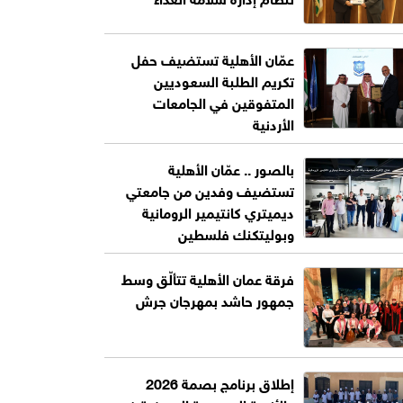
عمّان الأهلية تستضيف حفل
تكريم الطلبة السعوديين
المتفوقين في الجامعات
الأردنية
بالصور .. عمّان الأهلية
تستضيف وفدين من جامعتي
ديميتري كانتيمير الرومانية
وبوليتكنك فلسطين
فرقة عمان الأهلية تتألّق وسط
جمهور حاشد بمهرجان جرش
إطلاق برنامج بصمة 2026