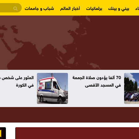
د
بيني و بينك
برلمانيات
أخبار العالم
شباب و جامعات
70 ألفا يؤدون صلاة الجمعة
العثور على شخص مت
في المسجد الأقصى
في الكورة