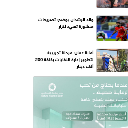
والد الرشدان يوضح: تصريحات
منشورة تسيء لنزار
أمانة عمان: مرحلة تجريبية
لتطوير إدارة النفايات بكلفة 200
ألف دينار