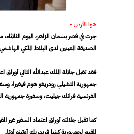
هوا الأردن -
جرت في قصر بسمان الزاهر، اليوم الثلاثاء، 
الصديقة المعينين لدى البلاط الملكي الهاشمي
فقد تقبل جلالة الملك عبدﷲ الثاني أوراق ا
جمهورية التشيلي رودريغو هوم فيغيرا، وسفير
الفرنسية فرانك جيليت، وسفيرة جمهورية ال
كما تقبل جلالته أوراق اعتماد السفير غير المق
المقيم لجمهورية كينيا فريدريك أوتينو أوتا.