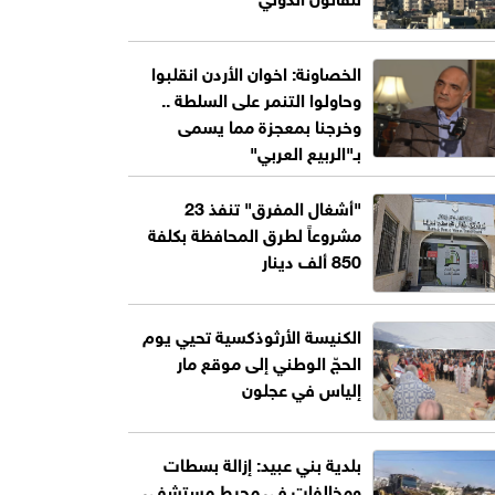
الخصاونة: اخوان الأردن انقلبوا
وحاولوا التنمر على السلطة ..
وخرجنا بمعجزة مما يسمى
بـ"الربيع العربي"
"أشغال المفرق" تنفذ 23
مشروعاً لطرق المحافظة بكلفة
850 ألف دينار
الكنيسة الأرثوذكسية تحيي يوم
الحجّ الوطني إلى موقع مار
إلياس في عجلون
بلدية بني عبيد: إزالة بسطات
ومخالفات في محيط مستشفى