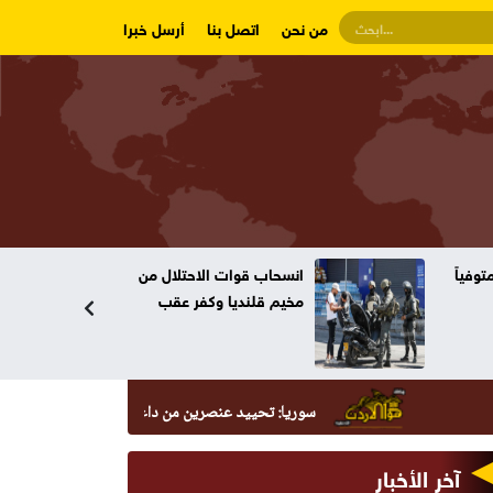
من نحن
اتصل بنا
أرسل خبرا
وفياً
انسحاب قوات الاحتلال من
مخيم قلنديا وكفر عقب
سوريا: تحييد عنصرين من داعش حاولا زرع عبوة في السيدة زينب
آخر الأخبار