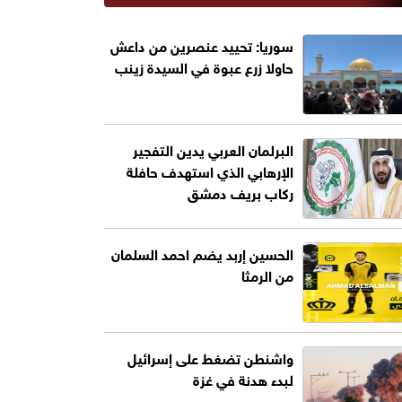
سوريا: تحييد عنصرين من داعش
حاولا زرع عبوة في السيدة زينب
البرلمان العربي يدين التفجير
الإرهابي الذي استهدف حافلة
ركاب بريف دمشق
الحسين إربد يضم احمد السلمان
من الرمثا
واشنطن تضغط على إسرائيل
لبدء هدنة في غزة