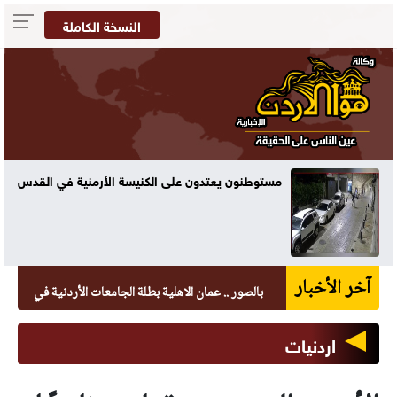
النسخة الكاملة
س
الباقورة تسجل أعلى درجة حرارة في المملكة بـ44.7
مئوية
آخر الأخبار
بالصور .. عمان الاهلية بطلة الجامعات الأردنية في الكراتيه للطلا
اردنيات