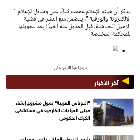
يذكر أن هيئة الإعلام عممت كتابًا على وسائل الإعلام "
الإلكترونة والورقية "، يتضمن منع النشر في قضية
الزميل الحباشنة، قبل العدول عنه أخيرًا بعد تحويلها
للمحكمة المختصة.
تابعوا هوا الأردن على
آخر الأخبار
"البوتاس العربية" تمول مشروع إنشاء
مبنى العيادات الخارجية في مستشفى
الكرك الحكومي
رئيس الديوان الملكي يلتقي وفدا من