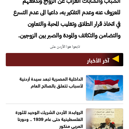
الشباب والشابات العزاب عن الزواج وتدفعهم
للعزوف عنه وعدم التفكير به، داعيا الى عدم التسرع
في اتخاذ قرار الطلاق وتغليب المحبة والتعاون
والتضامن والتكاتف والمودة والصبر بين الزوجين.
تابعوا هوا الأردن على
آخر الأخبار
الداخلية المصرية تبعد سيدة أردنية
لأسباب تتعلق بالصالح العام
الروابدة: الأردن الشريك الوحيد للثورة
الفلسطينية حتى عام 1939 .. ودورنا
العربي منكور