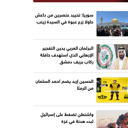
سوريا: تحييد عنصرين من داعش
حاولا زرع عبوة في السيدة زينب
البرلمان العربي يدين التفجير
الإرهابي الذي استهدف حافلة
ركاب بريف دمشق
الحسين إربد يضم احمد السلمان
من الرمثا
واشنطن تضغط على إسرائيل
لبدء هدنة في غزة