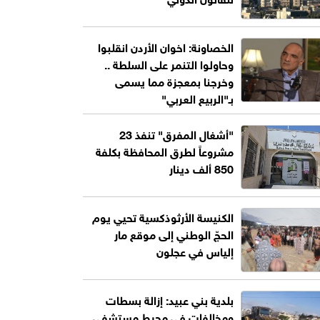
الخصاونة: اخوان الأردن انقلبوا
وحاولوا التنمر على السلطة ..
وخرجنا بمعجزة مما يسمى
بـ"الربيع العربي"
"أشغال المفرق" تنفذ 23
مشروعاً لطرق المحافظة بكلفة
850 ألف دينار
الكنيسة الأرثوذكسية تحيي يوم
الحجّ الوطني إلى موقع مار
إلياس في عجلون
بلدية بني عبيد: إزالة بسطات
ومخالفات في محيط مستشفى