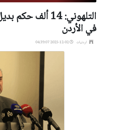
التلهوني: 14 ألف ح
في الأردن
اردنيات
2025-12-02 04:39:07