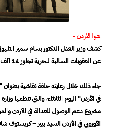
هوا الأردن -
كشف وزير العدل الدكتور بسام سمير التلهوني
عن العقوبات السالبة للحرية تجاوز 14 ألف حكم منذ البدء بتطبيقها ،
جاء ذلك خلال رعايته حلقة نقاشية بعنوان "ر
في الأردن" اليوم الثلاثاء، والتي تنظمها وزا
مشروع دعم الوصول للعدالة في الأردن والممو
الأوروبي في الأردن السيد بيير – كريستوف ش