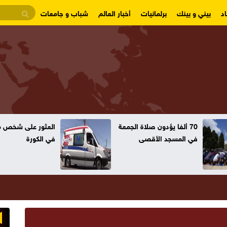
د
بيني و بينك
برلمانيات
أخبار العالم
شباب و جامعات
70 ألفا يؤدون صلاة الجمعة
العثور على شخص مت
في المسجد الأقصى
في الكورة