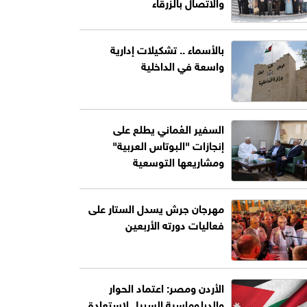
والاتصال بالزرقاء
بالأسماء .. تشكيلات إدارية
واسعة في الداخلية
السفير العُماني يطلع على
إنجازات "البوتاس العربية"
ومشاريعها التوسعية
مهرجان جرش يسدل الستار على
فعاليات دورته الأربعين
الأردن ومصر: اعتماد الحوار
والدبلوماسية السبيل لاستعادة