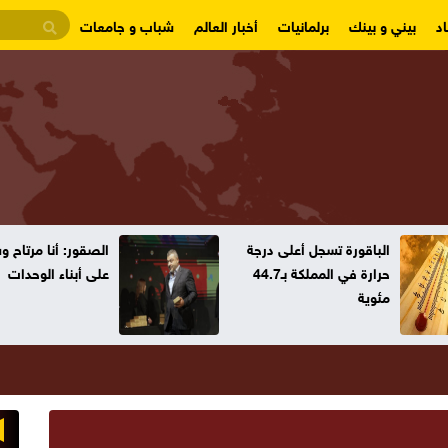
د
بيني و بينك
برلمانيات
أخبار العالم
شباب و جامعات
الباقورة تسجل أعلى درجة
الصقور: أنا مرتاح 
حرارة في المملكة بـ44.7
على أبناء الوحدات
مئوية