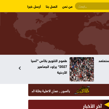
من نحن
اتصل بنا
أرسل خبرا
وسنعتمد
طموح التتويج بكأس "آسيا
2027" يراود الجماهير
الأردنية
بالصور .. عمان الاهلية بطلة الجامعات الأردنية في الكراتيه للطلاب
آخر الأخبار