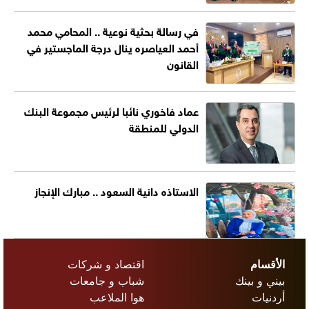
في رسالة بحثية نوعية .. المحامي محمد
أحمد العياصره ينال درجة الماجستير في
القانون
عماد فاخوري نائبا لرئيس مجموعة البنك
الدولي للمنطقة
الاستاذه دانية السعود .. مبارك الإنجاز
الأقسام
اقتصاد و شركات
بيني و بينك
شباب و جامعات
أردنيات
هوا الملاعب