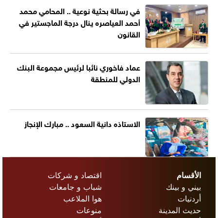
في رسالة بحثية نوعية .. المحامي محمد
أحمد العياصره ينال درجة الماجستير في
القانون
عماد فاخوري نائبا لرئيس مجموعة البنك
الدولي للمنطقة
الاستاذه دانية السعود .. مبارك الإنجاز
الأقسام
اقتصاد و شركات
بيني و بينك
شباب و جامعات
أردنيات
هوا الملاعب
حديث المدينة
منوعات