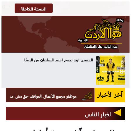
النسخة الكاملة
الحسين إربد يضم احمد السلمان من الرمثا
آخر الأخبار
موظفو مجمع الأعمال: المواقف حق مش امتياز
اخبار الناس