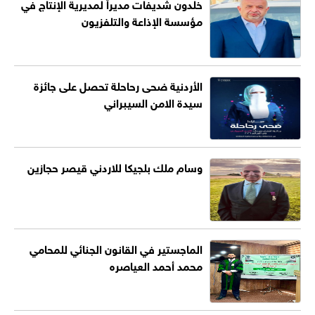
خلدون شديفات مديراً لمديرية الإنتاج في
مؤسسة الإذاعة والتلفزيون
الأردنية ضحى رحاحلة تحصل على جائزة
سيدة الامن السيبراني
وسام ملك بلجيكا للاردني قيصر حجازين
الماجستير في القانون الجنائي للمحامي
محمد أحمد العياصره