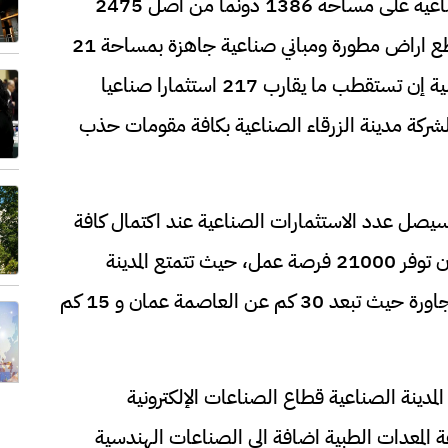
واقيمت المرحلة الأولى من مدينة الزرقاء الصناعية على مساحة 1386 دونما من اصل 2475
دونما بكلفة 35 مليون دينار اردني، وتضم قطع اراض مطورة ومباني صناعية جاهزة بمساحة 21
الف متر مربع، ويتوقع حسب الدراسات الاولية إن تستقطب ما يقارب 217 استثمارا صناعيا
ما عززت الشركة مدينة الزرقاء الصناعية بكافة مقومات حذب
 سيصل عدد الاستثمارات الصناعية عند اكتمال كافة
مراحل المدينة الى 530 شركة صناعية يتوقع ان توفر 21000 فرصة عمل، حيث تتمتع المدينة
بموقع جغرافي مميز يربط المدينة مع الدول المجاورة حيث تبعد 30 كم عن العاصمة عمان و 15 كم
مدينة الصناعية قطاع الصناعات الإلكترونية
ة المعدات الطبية اضافة الى الصناعات الهندسية