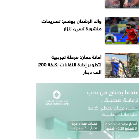
والد الرشدان يوضح: تصريحات
منشورة تسيء لنزار
أمانة عمان: مرحلة تجريبية
لتطوير إدارة النفايات بكلفة 200
ألف دينار