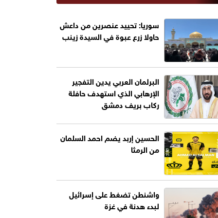
سوريا: تحييد عنصرين من داعش
حاولا زرع عبوة في السيدة زينب
البرلمان العربي يدين التفجير
الإرهابي الذي استهدف حافلة
ركاب بريف دمشق
الحسين إربد يضم احمد السلمان
من الرمثا
واشنطن تضغط على إسرائيل
لبدء هدنة في غزة