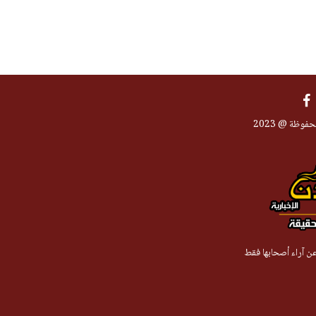
فوظة @ 2023
 عن آراء أصحابها فقط