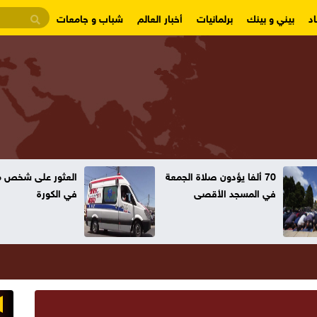
د
بيني و بينك
برلمانيات
أخبار العالم
شباب و جامعات
70 ألفا يؤدون صلاة الجمعة
العثور على شخص مت
في المسجد الأقصى
في الكورة