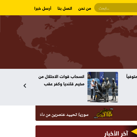
من نحن
اتصل بنا
أرسل خبرا
وفياً
انسحاب قوات الاحتلال من
مخيم قلنديا وكفر عقب
سوريا: تحييد عنصرين من داعش حاولا زرع عبوة في السيدة زينب
آخر الأخبار