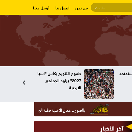
من نحن
اتصل بنا
أرسل خبرا
وسنعتمد
طموح التتويج بكأس "آسيا
2027" يراود الجماهير
الأردنية
بالصور .. عمان الاهلية بطلة الجامعات الأردنية في الكراتيه للطلاب
آخر الأخبار