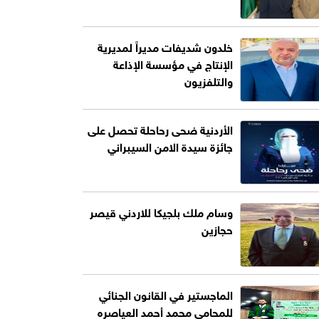
خلدون شديفات مديراً لمديرية
الإنتاج في مؤسسة الإذاعة
والتلفزيون
الأردنية ضحى رحاحلة تحصل على
جائزة سيدة الامن السيبراني
وسام ملك بلجيكا للاردني قيصر
حجازين
الماجستير في القانون الجنائي
للمحامي محمد أحمد العياصره