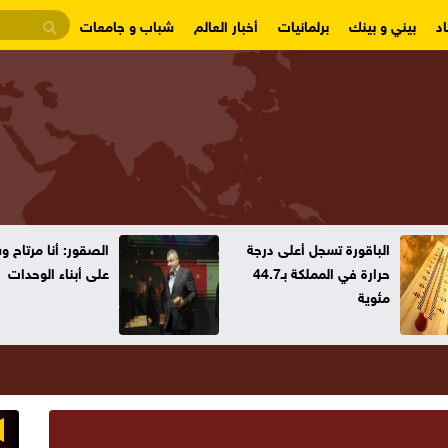
د
بيني و بينك
برلمانيات
أخبار العالم
شباب و جامعات
الباقورة تسجل أعلى درجة
الصقور: أنا مرتاح 
حرارة في المملكة بـ44.7
على أبناء الوحدات
مئوية