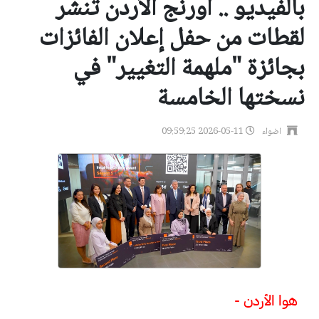
بالفيديو .. أورنج الأردن تنشر
لقطات من حفل إعلان الفائزات
بجائزة "ملهمة التغيير" في
نسختها الخامسة
اضواء
2026-05-11 09:59:25
هوا الأردن -