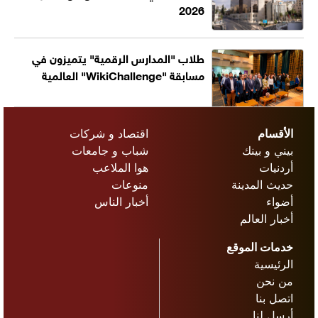
2026
طلاب "المدارس الرقمية" يتميزون في
مسابقة "WikiChallenge" العالمية
الأقسام
اقتصاد و شركات
بيني و بينك
شباب و جامعات
أردنيات
هوا الملاعب
حديث المدينة
منوعات
أضواء
أخبار الناس
أخبار العالم
خدمات الموقع
الرئيسية
من نحن
اتصل بنا
أرسل لنا