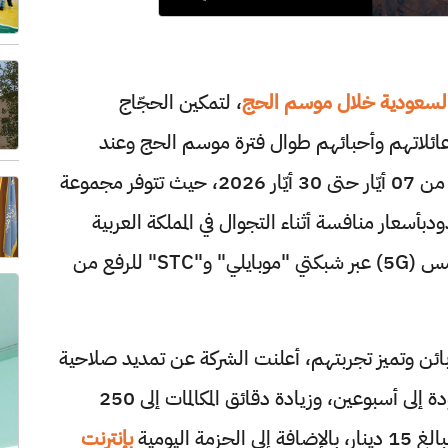
السعودية خلال موسم الحج
، لتمكين الحجّاج
ائلاتهم وأحبائهم طوال فترة موسم الحج وعند
أدائهم للمناسك، وذلك خلال الفترة الممتدة من 07 أيّار حتى 30 أيّار 2026، حيث تتوفر مجموعة
بأسعار منافسة أثناء التجوال في المملكة العربية
السعودية، إلى جانب دعم تقنية الجيل الخامس (5G) عبر شبكتي "موبايلي" و"STC" للرفع من
زبائن وتميز تجربتهم، أعلنت الشركة عن تمديد صلاحية
الحزمة الأسبوعية التي توفر إنترنت غير محدودة إلى أسبوعين، وزيادة دقائق المكالمات إلى 250
 اليومية
بإنترنت