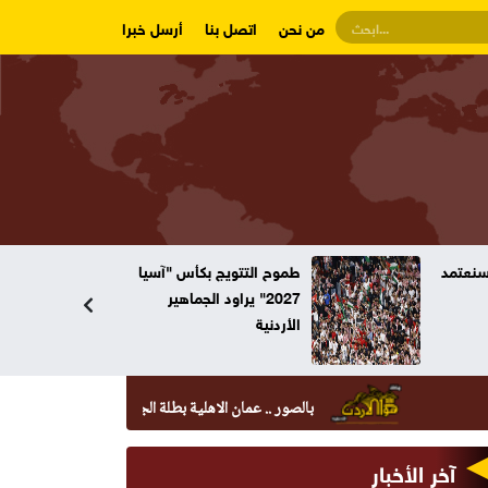
من نحن
اتصل بنا
أرسل خبرا
وسنعتمد
طموح التتويج بكأس "آسيا
2027" يراود الجماهير
الأردنية
بالصور .. عمان الاهلية بطلة الجامعات الأردنية في الكراتيه للطل
آخر الأخبار