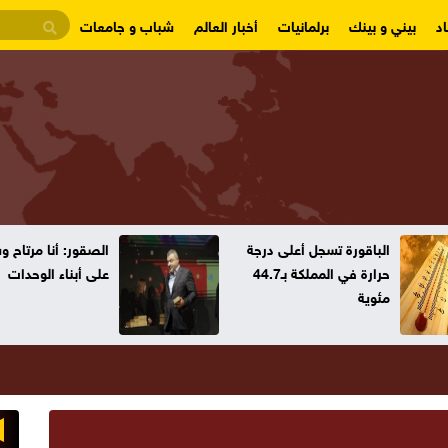
د
بيني و بينك
برلمانيات
أخبار العالم
شباب و جامعات
الباقورة تسجل أعلى درجة
الصقور: أنا مرتاح 
حرارة في المملكة بـ44.7
على أبناء الوحدات
مئوية