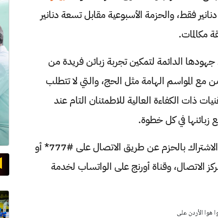
ثة دنانير فقط، والحزمة الأسبوعية مقابل تسعة دنانير
 جهودها الدائمة لتمكين تجربة زبائن فريدة من
ن مع المواسم الهامة مثل الحج، والتي لا تتطلب
يات ذات الكفاءة العالية للاطمئنان التام عند
 زبائنها في كل خطوة.
وبإمكان جميع الزبائن من الأفراد والشركات الاشتراك بالحزم عن طريق الاتصال على #777* أو
ومركز الاتصال، وقناة أورنج على الواتساب لخدمة
وا هوا الأردن على