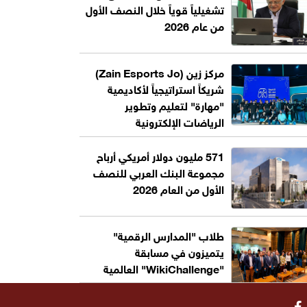
تشغيلياً قوياً خلال النصف الأول
من عام 2026
مركز زين (Zain Esports Jo)
شريكاً استراتيجياً لأكاديمية
"مهارة" لتعليم وتطوير
الرياضات الإلكترونية
571 مليون دولار أمريكي أرباح
مجموعة البنك العربي للنصف
الأول من العام 2026
طلاب "المدارس الرقمية"
يتميزون في مسابقة
"WikiChallenge" العالمية