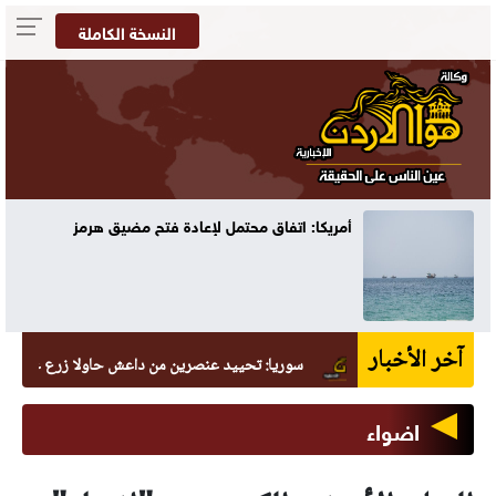
النسخة الكاملة
أمريكا: اتفاق محتمل لإعادة فتح مضيق هرمز
آخر الأخبار
سوريا: تحييد عنصرين من داعش حاولا زرع عبوة في السيد
اضواء