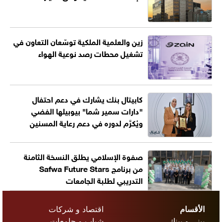
زين والعلمية الملكية توسّعان التعاون في
تشغيل محطات رصد نوعية الهواء
كابيتال بنك يشارك في دعم احتفال
"دارات سمير شما" بيوبيلها الفضي
ويُكرَّم لدوره في دعم رعاية المسنين
صفوة الإسلامي يطلق النسخة الثامنة
من برنامج Safwa Future Stars
التدريبي لطلبة الجامعات
الأقسام
اقتصاد و شركات
بيني و بينك
شباب و جامعات