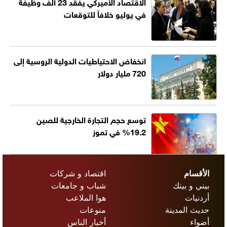
الاقتصاد الأميركي يفقد 23 ألف وظيفة
في يوليو خلافاً للتوقعات
انخفاض الاحتياطيات الدولية الروسية إلى
720 مليار دولار
توسع حجم التجارة الخارجية للصين
19.2% في تموز
الأقسام
اقتصاد و شركات
بيني و بينك
شباب و جامعات
أردنيات
هوا الملاعب
حديث المدينة
منوعات
أضواء
أخبار الناس