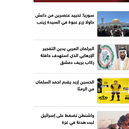
سوريا: تحييد عنصرين من داعش
حاولا زرع عبوة في السيدة زينب
البرلمان العربي يدين التفجير
الإرهابي الذي استهدف حافلة
ركاب بريف دمشق
الحسين إربد يضم احمد السلمان
من الرمثا
واشنطن تضغط على إسرائيل
لبدء هدنة في غزة