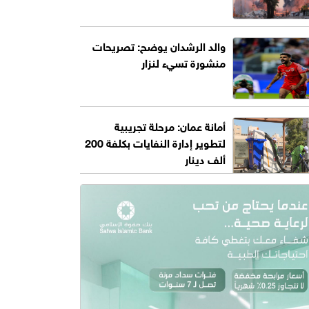
والد الرشدان يوضح: تصريحات
منشورة تسيء لنزار
أمانة عمان: مرحلة تجريبية
لتطوير إدارة النفايات بكلفة 200
ألف دينار