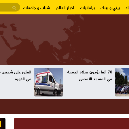
د
بيني و بينك
برلمانيات
أخبار العالم
شباب و جامعات
70 ألفا يؤدون صلاة الجمعة
العثور على شخص مت
في المسجد الأقصى
في الكورة