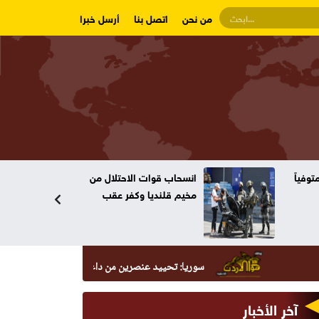
من نحن
اتصل بنا
أرسل خبرا
وفياً
انسحاب قوات الاحتلال من
مخيم قلنديا وكفر عقب
سوريا: تحييد عنصرين من داعش حاولا زرع عبوة في السيدة زينب
آخر الأخبار