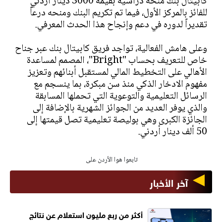
كابيتال بنك منحة دراسية بقيمة 3000 دينار أردني
للفائز بالمركز الأول، فيما تم تكريم البنك ومنحه درعاً
تقديراً لدوره في دعم وإنجاح هذا الحدث المعرفي.
وعلى هامش الفعالية، تواجد فريق كابيتال بنك عبر جناح
خاص للتعريف بحساب "Bright"، المصمم لمساعدة
الأهالي على التخطيط المالي لمستقبل أبنائهم وتعزيز
مفهوم الادخار الذكي منذ سن مبكرة، بما ينسجم مع
الرسائل التعليمية والتوعوية التي تحملها المسابقة
والذي يوفر العديد من الجوائز الشهرية بالإضافة إلى
الجائزة الكبرى وهي بوليصة تعليمية تصل قيمتها إلى
50 ألف دينار أردني.
تابعوا هوا الأردن على
آخر الأخبار
أكثر من ربع مليون استعلام عن نتائج