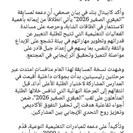
وأكد كابيتال بنك في بيان صحفي، أن دعمه لمسابقة
"العبقري الصغير 2026" يأتي انطلاقاً من إيمانه بأهمية
الاستثمار في الطاقات الشابة، وحرصه على مساندة
الفعاليات التعليمية التي تتيح للطلبة التعبير عن
قدراتهم وتطوير مهاراتهم في بيئة تشجع على الإبداع
والثقة بالنفس، بما يسهم في إعداد جيل قادر على
مواصلة التميز وتحقيق أثر إيجابي في المجتمع.
وشهدت نسخة المسابقة لهذا العام منافسات امتدت عبر
مرحلتين رئيسيتين، بدأت بجولات داخلية أُقيمت في
المدارس المشاركة لاختيار الطلبة الأعلى أداءً، قبل
انتقالهم إلى المرحلة النهائية التي تنافس خلالها الطلبة
المتأهلون على لقب "العبقري الصغير 2026"، ضمن
أجواء تفاعلية هدفت إلى تحفيز التفوق الأكاديمي
وتعزيز روح التحدي الإيجابي بين المشاركين.
وتأكيداً على دعمه للمبادرات التعليمية النوعية، قدّم