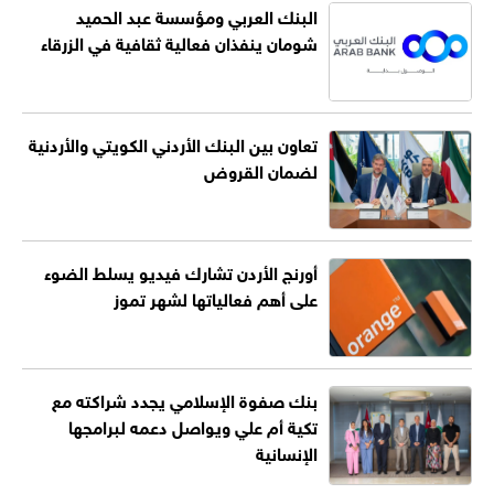
البنك العربي ومؤسسة عبد الحميد
شومان ينفذان فعالية ثقافية في الزرقاء
تعاون بين البنك الأردني الكويتي والأردنية
لضمان القروض
أورنج الأردن تشارك فيديو يسلط الضوء
على أهم فعالياتها لشهر تموز
بنك صفوة الإسلامي يجدد شراكته مع
تكية أم علي ويواصل دعمه لبرامجها
الإنسانية