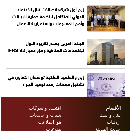
زين أول شركة اتصالات تنال الاعتماد
الدولي المتكامل لأنظمة حماية البيانات
وأمن المعلومات واستمرارية الأعمال
البنك العربي يصدر تقريره الاول
للإفصاحات المناخية وفق معيار IFRS S2
زين والعلمية الملكية توسّعان التعاون في
تشغيل محطات رصد نوعية الهواء
الأقسام
اقتصاد و شركات
بيني و بينك
شباب و جامعات
أردنيات
هوا الملاعب
حديث المدينة
منوعات