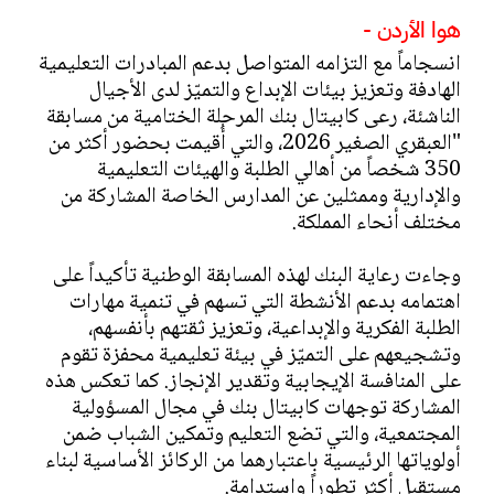
هوا الأردن -
انسجاماً مع التزامه المتواصل بدعم المبادرات التعليمية
الهادفة وتعزيز بيئات الإبداع والتميّز لدى الأجيال
الناشئة، رعى كابيتال بنك المرحلة الختامية من مسابقة
"العبقري الصغير 2026، والتي أُقيمت بحضور أكثر من
350 شخصاً من أهالي الطلبة والهيئات التعليمية
والإدارية وممثلين عن المدارس الخاصة المشاركة من
مختلف أنحاء المملكة.
وجاءت رعاية البنك لهذه المسابقة الوطنية تأكيداً على
اهتمامه بدعم الأنشطة التي تسهم في تنمية مهارات
الطلبة الفكرية والإبداعية، وتعزيز ثقتهم بأنفسهم،
وتشجيعهم على التميّز في بيئة تعليمية محفزة تقوم
على المنافسة الإيجابية وتقدير الإنجاز. كما تعكس هذه
المشاركة توجهات كابيتال بنك في مجال المسؤولية
المجتمعية، والتي تضع التعليم وتمكين الشباب ضمن
أولوياتها الرئيسية باعتبارهما من الركائز الأساسية لبناء
مستقبل أكثر تطوراً واستدامة.