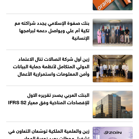
بنك صفوة الإسلامي يجدد شراكته مع
تكية أم علي ويواصل دعمه لبرامجها
الإنسانية
زين أول شركة اتصالات تنال الاعتماد
الدولي المتكامل لأنظمة حماية البيانات
وأمن المعلومات واستمرارية الأعمال
البنك العربي يصدر تقريره الاول
للإفصاحات المناخية وفق معيار IFRS S2
زين والعلمية الملكية توسّعان التعاون في
تشغيل محطات رصد نوعية الهواء