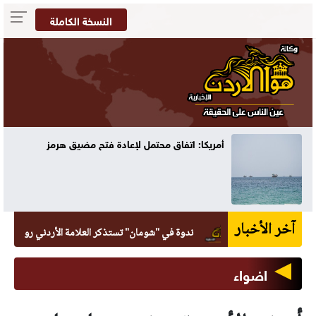
النسخة الكاملة
أمريكا: اتفاق محتمل لإعادة فتح مضيق هرمز
آخر الأخبار
ندوة في "شومان" تستذكر العلامة الأردني روكس العزيزي
اضواء