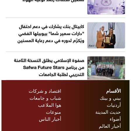
كابيتال بنك يشارك في دعم احتفال
"دارات سمير شما" بيوبيلها الفضي
ويُكرَّم لدوره في دعم رعاية المسنين
صفوة الإسلامي يطلق النسخة الثامنة
من برنامج Safwa Future Stars
التدريبي لطلبة الجامعات
الأقسام
اقتصاد و شركات
بيني و بينك
شباب و جامعات
أردنيات
هوا الملاعب
حديث المدينة
منوعات
أضواء
أخبار الناس
أخبار العالم