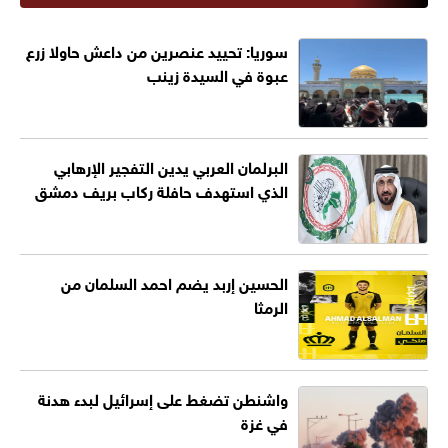
سوريا: تحييد عنصرين من داعش حاولا زرع
عبوة في السيدة زينب
البرلمان العربي يدين التفجير الإرهابي
الذي استهدف حافلة ركاب بريف دمشق
الحسين إربد يضم احمد السلمان من
الرمثا
واشنطن تضغط على إسرائيل لبدء هدنة
في غزة