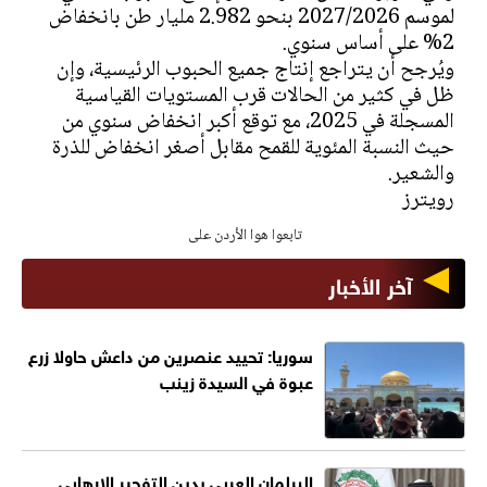
لموسم 2027/2026 بنحو 2.982 مليار طن بانخفاض
2% على أساس سنوي.
ويُرجح أن يتراجع ​​إنتاج جميع الحبوب الرئيسية، وإن
ظل في كثير من الحالات قرب المستويات القياسية
المسجلة في 2025، مع توقع أكبر انخفاض سنوي من
حيث النسبة المئوية للقمح مقابل أصغر انخفاض للذرة
والشعير.
رويترز
تابعوا هوا الأردن على
آخر الأخبار
سوريا: تحييد عنصرين من داعش حاولا زرع
عبوة في السيدة زينب
البرلمان العربي يدين التفجير الإرهابي