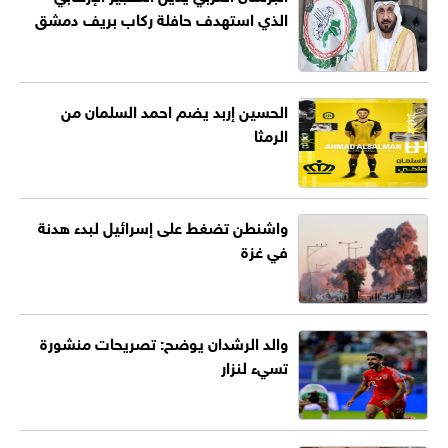
الذي استهدف حافلة ركاب بريف دمشق
الحسين إربد يضم احمد السلمان من
الرمثا
واشنطن تضغط على إسرائيل لبدء هدنة
في غزة
والد الرشدان يوضح: تصريحات منشورة
تسيء لنزار