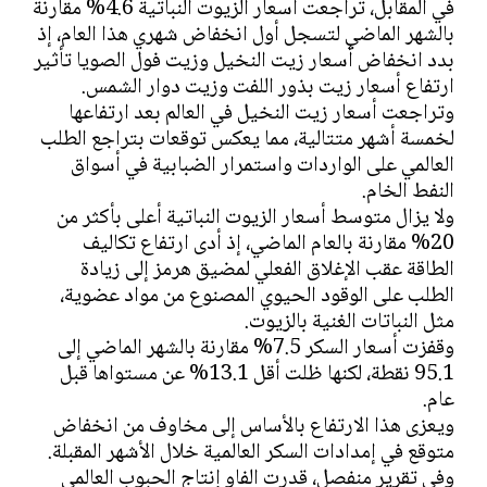
في المقابل، تراجعت أسعار الزيوت النباتية 4.6% مقارنة
بالشهر الماضي لتسجل أول انخفاض شهري هذا العام، إذ
بدد انخفاض أسعار زيت النخيل وزيت فول الصويا تأثير
ارتفاع أسعار زيت بذور اللفت وزيت دوار الشمس.
وتراجعت أسعار زيت النخيل في العالم بعد ارتفاعها
لخمسة أشهر متتالية، مما يعكس توقعات بتراجع الطلب
العالمي على الواردات واستمرار الضبابية في أسواق
النفط الخام.
ولا يزال متوسط أسعار الزيوت النباتية أعلى بأكثر من
20% ​​مقارنة بالعام الماضي، إذ أدى ارتفاع تكاليف
الطاقة عقب الإغلاق الفعلي لمضيق هرمز إلى زيادة
الطلب على الوقود الحيوي المصنوع من مواد عضوية،
مثل النباتات الغنية بالزيوت.
وقفزت أسعار السكر 7.5% مقارنة بالشهر الماضي إلى
95.1 نقطة، لكنها ظلت أقل 13.1% عن مستواها قبل
عام.
ويعزى هذا الارتفاع بالأساس إلى مخاوف من انخفاض
متوقع في إمدادات السكر العالمية خلال الأشهر المقبلة.
وفي تقرير منفصل، قدرت الفاو إنتاج الحبوب العالمي