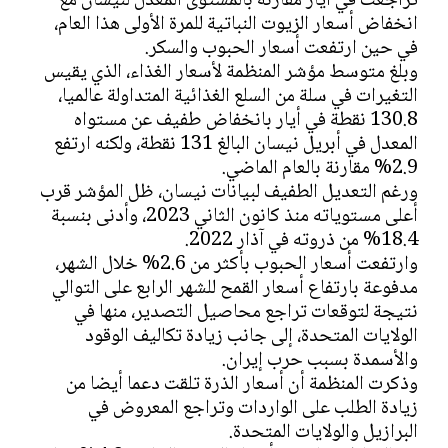
تراجعت في أيار مقارنة بالمستوى المعدل لنيسان مع
انخفاض أسعار الزيوت النباتية للمرة الأولى هذا العام،
في حين ارتفعت أسعار الحبوب والسكر.
وبلغ متوسط مؤشر المنظمة لأسعار الغذاء، الذي يقيس
التغيرات في سلة من السلع الغذائية المتداولة عالميا،
130.8 نقطة في أيار بانخفاض طفيف عن مستواه
المعدل في أبريل نيسان البالغ 131 نقطة، ولكنه ارتفع
2.9% مقارنة بالعام الماضي.
ورغم التعديل الطفيف لبيانات نيسان، ظل المؤشر قرب
أعلى مستوياته منذ كانون الثاني 2023، وأدنى بنسبة
18.4% من ذروته في آذار 2022.
وارتفعت أسعار الحبوب بأكثر من 2.6% خلال الشهر،
مدفوعة بارتفاع أسعار القمح للشهر الرابع على التوالي
نتيجة لتوقعات تراجع محاصيل التصدير، منها في
الولايات المتحدة، إلى جانب زيادة تكاليف الوقود
والأسمدة بسبب حرب إيران.
وذكرت المنظمة أن أسعار الذرة تلقت دعما أيضا من
زيادة الطلب على الواردات وتراجع المعروض في
البرازيل والولايات المتحدة.