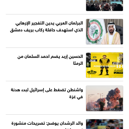
البرلمان العربي يدين التفجير الإرهابي
الذي استهدف حافلة ركاب بريف دمشق
الحسين إربد يضم احمد السلمان من
الرمثا
واشنطن تضغط على إسرائيل لبدء هدنة
في غزة
والد الرشدان يوضح: تصريحات منشورة