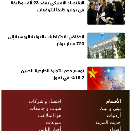
الاقتصاد الأميركي يفقد 23 ألف وظيفة
في يوليو خلافاً للتوقعات
انخفاض الاحتياطيات الدولية الروسية إلى
720 مليار دولار
توسع حجم التجارة الخارجية للصين
19.2% في تموز
الأقسام
اقتصاد و شركات
بيني و بينك
شباب و جامعات
أردنيات
هوا الملاعب
حديث المدينة
منوعات
أضواء
أخبار الناس