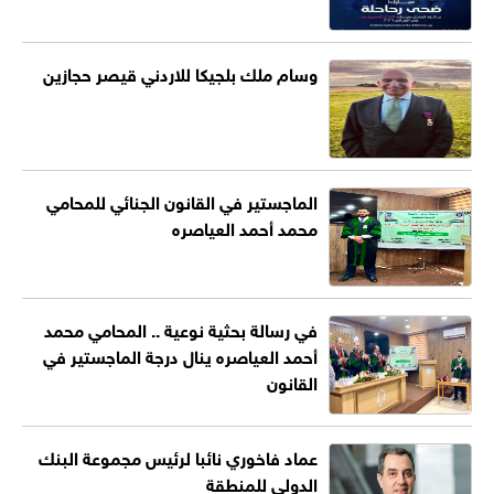
وسام ملك بلجيكا للاردني قيصر حجازين
الماجستير في القانون الجنائي للمحامي
محمد أحمد العياصره
في رسالة بحثية نوعية .. المحامي محمد
أحمد العياصره ينال درجة الماجستير في
القانون
عماد فاخوري نائبا لرئيس مجموعة البنك
الدولي للمنطقة