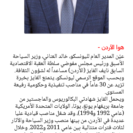
هوا الأردن -
عيّن المدير العام لليونسكو، خالد العناني، وزير السياحة
الأسبق ورئيس مجلس مفوضي سلطة العقبة الاقتصادية
السابق نايف الفايز (الأردن) مساعداً له لشؤون الثقافة.
وبحسب الموقع الرسمي ليونسكو، يتمتع الفايز بخبرة
تزيد عن 30 عاماً في مناصب تنفيذية وحكومية رفيعة
المستوى.
ويحمل الفايز شهادتي البكالوريوس والماجستير من
جامعة بريغهام يونغ، يوتا، الولايات المتحدة الأمريكية
(عامي 1992 و1994)، وقد شغل مناصب قيادية عليا
عديدة في الأردن، من بينها منصب وزير السياحة والآثار
لثلاث فترات متتالية بين عامي 2011 و2022. وخلال