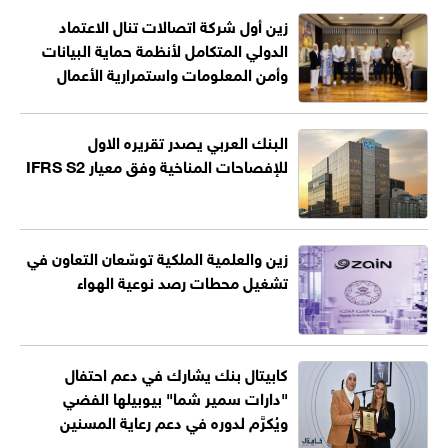
زين أول شركة اتصالات تنال الاعتماد
الدولي المتكامل لأنظمة حماية البيانات
وأمن المعلومات واستمرارية الأعمال
البنك العربي يصدر تقريره الاول
للإفصاحات المناخية وفق معيار IFRS S2
زين والعلمية الملكية توسّعان التعاون في
تشغيل محطات رصد نوعية الهواء
كابيتال بنك يشارك في دعم احتفال
"دارات سمير شما" بيوبيلها الفضي
ويُكرَّم لدوره في دعم رعاية المسنين