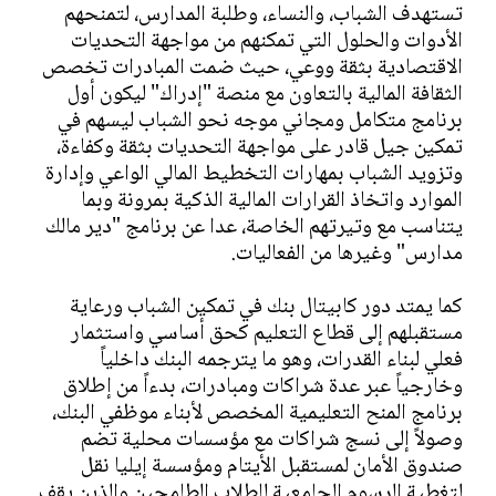
تستهدف الشباب، والنساء، وطلبة المدارس، لتمنحهم
الأدوات والحلول التي تمكنهم من مواجهة التحديات
الاقتصادية بثقة ووعي، حيث ضمت المبادرات تخصص
الثقافة المالية بالتعاون مع منصة "إدراك" ليكون أول
برنامج متكامل ومجاني موجه نحو الشباب ليسهم في
تمكين جيل قادر على مواجهة التحديات بثقة وكفاءة،
وتزويد الشباب بمهارات التخطيط المالي الواعي وإدارة
الموارد واتخاذ القرارات المالية الذكية بمرونة وبما
يتناسب مع وتيرتهم الخاصة، عدا عن برنامج "دير مالك
مدارس" وغيرها من الفعاليات.
كما يمتد دور كابيتال بنك في تمكين الشباب ورعاية
مستقبلهم إلى قطاع التعليم كحق أساسي واستثمار
فعلي لبناء القدرات، وهو ما يترجمه البنك داخلياً
وخارجياً عبر عدة شراكات ومبادرات، بدءاً من إطلاق
برنامج المنح التعليمية المخصص لأبناء موظفي البنك،
وصولاً إلى نسج شراكات مع مؤسسات محلية تضم
صندوق الأمان لمستقبل الأيتام ومؤسسة إيليا نقل
لتغطية الرسوم الجامعية للطلاب الطامحين والذين يقف