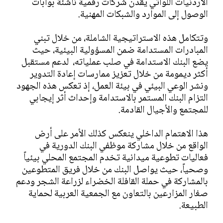
الأردنيات اللواتي يقدن شركات رقمية ناشئة بوابات
الوصول إلى الموارد والشبكات المهنية.
وتتكامل هذه الاستراتيجية الشاملة، من خلال تبني
المبادرات المستدامة ضمن المسؤولية البيئية، حيث
يضع البنك الاستدامة في صلب عملياته، لدعم مستقبل
أكثر ديمومة من خلال تعزيز ممارسات إعادة التدوير
ونشر الوعي البيئي في بيئة العمل، إذ تعكس هذه الجهود
التزام البنك المستمر بالاستدامة وإحداث أثر إيجابي
للمجتمع والأجيال القادمة.
هذا الاهتمام الداخلي ينعكس كذلك الأمر على أرض
الواقع من خلال مشاركة موظفي البنك الدورية في
فعاليات تطوعية ميدانية تخدم المجتمع المحلي بيئياً
وصحياً، حيث يواصل البنك من خلال فريق المتطوعين
بالمشاركة في حملة القافلة الخضراء لزراعة الشجر ودعم
صغار المزارعين بالتعاون مع الجمعية العربية لحماية
الطبيعة.