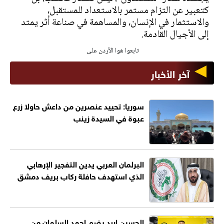
كتعبير عن التزام مستمر بالاستعداد للمستقبل،
والاستثمار في الإنسان، والمساهمة في صناعة أثر يمتد
إلى الأجيال القادمة.
تابعوا هوا الأردن على
آخر الأخبار
سوريا: تحييد عنصرين من داعش حاولا زرع
عبوة في السيدة زينب
البرلمان العربي يدين التفجير الإرهابي
الذي استهدف حافلة ركاب بريف دمشق
الحسين إربد يضم احمد السلمان من