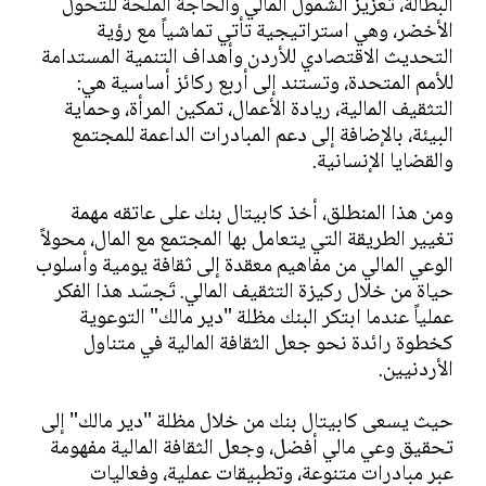
البطالة، تعزيز الشمول المالي والحاجة الملحة للتحول
الأخضر، وهي استراتيجية تأتي تماشياً مع رؤية
التحديث الاقتصادي للأردن وأهداف التنمية المستدامة
للأمم المتحدة، وتستند إلى أربع ركائز أساسية هي:
التثقيف المالية، ريادة الأعمال، تمكين المرأة، وحماية
البيئة، بالإضافة إلى دعم المبادرات الداعمة للمجتمع
والقضايا الإنسانية.
ومن هذا المنطلق، أخذ كابيتال بنك على عاتقه مهمة
تغيير الطريقة التي يتعامل بها المجتمع مع المال، محولاً
الوعي المالي من مفاهيم معقدة إلى ثقافة يومية وأسلوب
حياة من خلال ركيزة التثقيف المالي. تَجسّد هذا الفكر
عملياً عندما ابتكر البنك مظلة "دير مالك" التوعوية
كخطوة رائدة نحو جعل الثقافة المالية في متناول
الأردنيين.
حيث يسعى كابيتال بنك من خلال مظلة "دير مالك" إلى
تحقيق وعي مالي أفضل، وجعل الثقافة المالية مفهومة
عبر مبادرات متنوعة، وتطبيقات عملية، وفعاليات