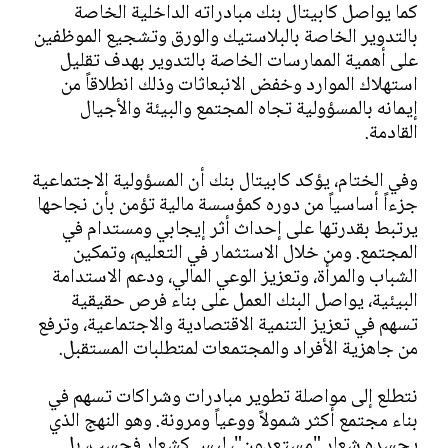
كما يواصل كابيتال بنك مبادراته الداخلية الخاصة
بالتدوير الخاصة بالبلاستيك والورق وتشجيع الموظفين
على أهمية الممارسات الخاصة بالتدوير بهدف تقليل
استهلاك الموارد وخفض الانبعاثات وذلك انطلاقاً من
إيمانه بالمسؤولية تجاه المجتمع والبيئة والأجيال
القادمة.
وفي الختام، يؤكد كابيتال بنك أن المسؤولية الاجتماعية
جزءاً أساسياً من دوره كمؤسسة مالية تؤمن بأن نجاحها
يرتبط بقدرتها على إحداث أثر إيجابي ومستدام في
المجتمع. ومن خلال الاستثمار في التعليم، وتمكين
الشباب والمرأة، وتعزيز الوعي المالي، ودعم الاستدامة
البيئية، يواصل البنك العمل على بناء فرص حقيقية
تسهم في تعزيز التنمية الاقتصادية والاجتماعية، وترفع
من جاهزية الأفراد والمجتمعات لمتطلبات المستقبل.
نتطلع إلى مواصلة تطوير مبادرات وشراكات تسهم في
بناء مجتمع أكثر شمولاً ووعياً ومرونة. وهو النهج الذي
يجسده شعار "مستعدون"، ليس كشعار فحسب، بل