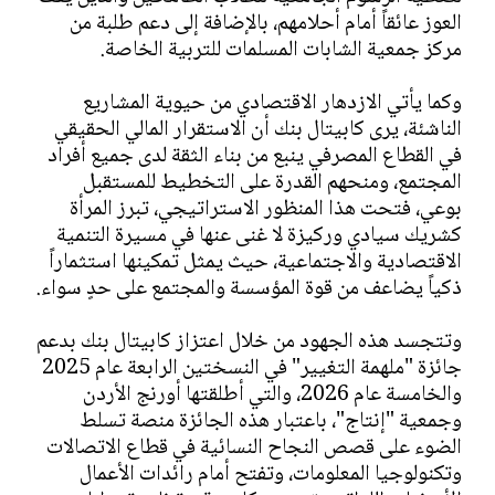
العوز عائقاً أمام أحلامهم، بالإضافة إلى دعم طلبة من
مركز جمعية الشابات المسلمات للتربية الخاصة.
وكما يأتي الازدهار الاقتصادي من حيوية المشاريع
الناشئة، يرى كابيتال بنك أن الاستقرار المالي الحقيقي
في القطاع المصرفي ينبع من بناء الثقة لدى جميع أفراد
المجتمع، ومنحهم القدرة على التخطيط للمستقبل
بوعي، فتحت هذا المنظور الاستراتيجي، تبرز المرأة
كشريك سيادي وركيزة لا غنى عنها في مسيرة التنمية
الاقتصادية والاجتماعية، حيث يمثل تمكينها استثماراً
ذكياً يضاعف من قوة المؤسسة والمجتمع على حدٍ سواء.
وتتجسد هذه الجهود من خلال اعتزاز كابيتال بنك بدعم
جائزة "ملهمة التغيير" في النسختين الرابعة عام 2025
والخامسة عام 2026، والتي أطلقتها أورنج الأردن
وجمعية "إنتاج"، باعتبار هذه الجائزة منصة تسلط
الضوء على قصص النجاح النسائية في قطاع الاتصالات
وتكنولوجيا المعلومات، وتفتح أمام رائدات الأعمال