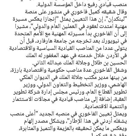
منصب قيادي رفيع داخل المؤسسة الدولية.
وقال شقيقه كميل فاخوري في منشور على منصة
"لينكدإن"، إن هذا التعيين يمثل "إنجازا يعكس مسيرة
مهنية امتدت لعقود في العملين العام والدولي"، مشيرا
إلى أن الفاخوري بدأ مسيرته المهنية مع الأمم المتحدة
في نيويورك بعد تخرجه من جامعة هارفارد، قبل أن
يتولى عددا من المناصب القيادية السياسية والاقتصادية
في الأردن خلال خدمته في عهد المغفور له الملك
الحسين بن طلال وجلالة الملك عبدالله الثاني.
وشغل الفاخوري عدة مناصب حكومية واقتصادية بارزة،
من بينها مدير مكتب جلالة الملك في الديوان الملكي
الهاشمي، ووزير التخطيط والتعاون الدولي، ووزير
تطوير القطاع العام، ورئيس مجلس إدارة شركة تطوير
العقبة، إضافة إلى مناصب قيادية في مجالات الاستثمار
والتنمية الاقتصادية.
ويمثل تعيين الفاخوري في منصبه الجديد "أعلى منصب
يشغله أردني في هذا الإطار"، ويشكل مصدر إلهام
ويعكس ما يمكن تحقيقه بالعزيمة والتميز والمثابرة،