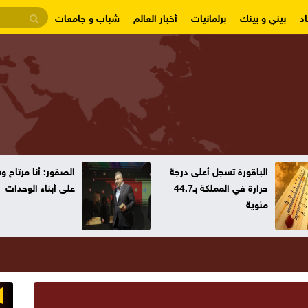
د
بيني و بينك
برلمانيات
أخبار العالم
شباب و جامعات
الباقورة تسجل أعلى درجة
الصقور: أنا مرتاح 
حرارة في المملكة بـ44.7
على أبناء الوحدات
مئوية