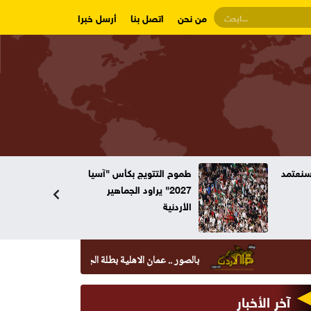
من نحن
اتصل بنا
أرسل خبرا
وسنعتمد
طموح التتويج بكأس "آسيا
2027" يراود الجماهير
الأردنية
بالصور .. عمان الاهلية بطلة الجامعات الأردنية في الكراتيه للطلاب
آخر الأخبار