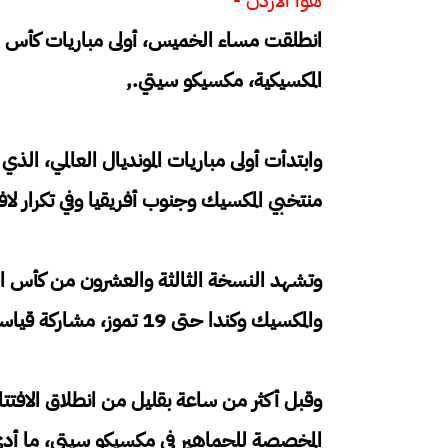
المكسيكية، مكسيكو سيتي.,
وابتدأت أولى مباريات المونديال العالمي، الذي 
منتخبي المكسيك وجنوب أفريقيا وفي تكرار لافتتاح
وتشهد النسخة الثالثة والعشرون من كأس الع
والمكسيك وكندا حتى 19 تموز، مشاركة قياسية تضم 48 منتخبا، مع إقامة 104 مباريات.
وقبل أكثر من ساعة بقليل من انطلاق الافتتا
المخصصة للجماهير في مكسيكو سيتي، ما أد