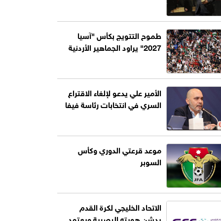
طموح التتويج بكأس "آسيا
2027" يراود الجماهير الأردنية
الأمير علي يدعو لإلغاء الاقتراع
السري في انتخابات رئاسة فيفا
موعد قرعتي الدوري وكأس
السوبر
الاتحاد الخليجي لكرة القدم
يدشن هويته البصرية ويعتمد