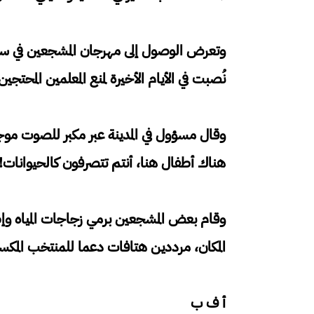
وتعرض الوصول إلى مهرجان المشجعين في ساح
نُصبت في الأيام الأخيرة لمنع المعلمين المحتجي
وقال مسؤول في المدينة عبر مكبر للصوت موجه
هناك أطفال هنا، أنتم تتصرفون كالحيوانات!"
وقام بعض المشجعين برمي زجاجات المياه وإ
المكان، مرددين هتافات دعما للمنتخب المكس
أ ف ب