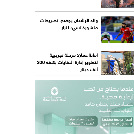
والد الرشدان يوضح: تصريحات
منشورة تسيء لنزار
أمانة عمان: مرحلة تجريبية
لتطوير إدارة النفايات بكلفة 200
ألف دينار