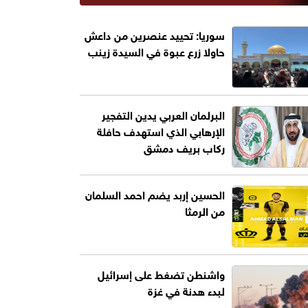
سوريا: تحييد عنصرين من داعش
حاولا زرع عبوة في السيدة زينب
البرلمان العربي يدين التفجير
الإرهابي الذي استهدف حافلة
ركاب بريف دمشق
الحسين إربد يضم احمد السلمان
من الرمثا
واشنطن تضغط على إسرائيل
لبدء هدنة في غزة