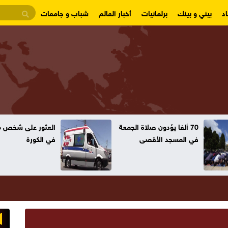
د
بيني و بينك
برلمانيات
أخبار العالم
شباب و جامعات
70 ألفا يؤدون صلاة الجمعة
العثور على شخص مت
في المسجد الأقصى
في الكورة