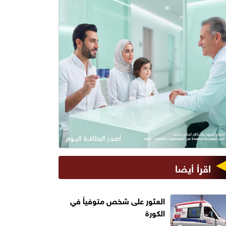
اقرأ أيضا
العثور على شخص متوفياً في
الكورة