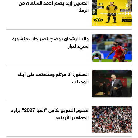
الحسين إربد يضم احمد السلمان من
الرمثا
والد الرشدان يوضح: تصريحات منشورة
تسيء لنزار
الصقور: أنا مرتاح وسنعتمد على أبناء
الوحدات
طموح التتويج بكأس "آسيا 2027" يراود
الجماهير الأردنية