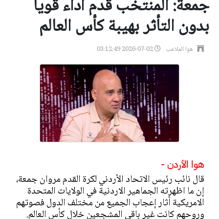
جمعة: المنتخب قدم أداء قويا
بدون التأثر بهيبة كأس العالم
هوا الملاعب
2026-07-02 03:12:49
هوا الأردن -
قال نائب رئيس الاتحاد الأردني لكرة القدم مروان جمعة،
إن ما اظهرته الجماهير الاردنية في الولايات المتحدة
الامريكية أثار إعجاب الجميع من مختلف الدول فصوتهم
وروحهم كانت غير باقي المشجعين خلال كأس العالم.