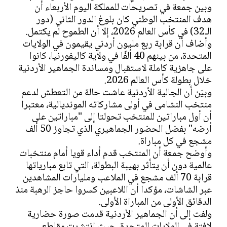
وبين جمعة في تصريحات للمملكة اليوم الأربعاء أن
هدف المنتخب الوطني كان بلوغ الدور الثاني (دور
الـ32) في كأس العالم 2026، إلا أن الطموح لم يكتمل.
وأضاف أن قرابة ربع مليون أردني يقيمون في الولايات
المتحدة، من بينهم 40 ألفًا في ولاية كاليفورنيا، كانوا
على جاهزية كاملة لاستقبال ومساندة الجماهير الأردنية
خلال بطولة كأس العالم 2026.
وبيّن أن الجالية الأردنية عاشت حالة من التعطش لدعم
منتخب النشامى في أولى مشاركاته المونديالية، معتبرا
أن أول مباراتين للمنتخب تحولتا إلى "مباراتين على
أرضه" بفضل الحضور الجماهيري الذي تجاوز 50 ألف
مشجع في كل مباراة.
وأوضح جمعة أن المنتخب قدم أداء قويا أمام منتخبات
عالمية دون أن يتأثر بهيبة البطولة، التي تابع مبارياتها
قرابة 70 ألف مشجع في الملاعب ومليارات المشاهدين
عبر الشاشات، مؤكدا أن اللاعبين كسروا حاجز الرهبة منذ
الدقائق الأولى من المباراة الأولى.
ولفت إلى أن الجماهير الأردنية قدمت صورة حضارية