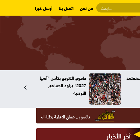
من نحن
اتصل بنا
أرسل خبرا
وسنعتمد
طموح التتويج بكأس "آسيا
2027" يراود الجماهير
الأردنية
بالصور .. عمان الاهلية بطلة الجامعات الأردنية في الكراتيه للطل
آخر الأخبار