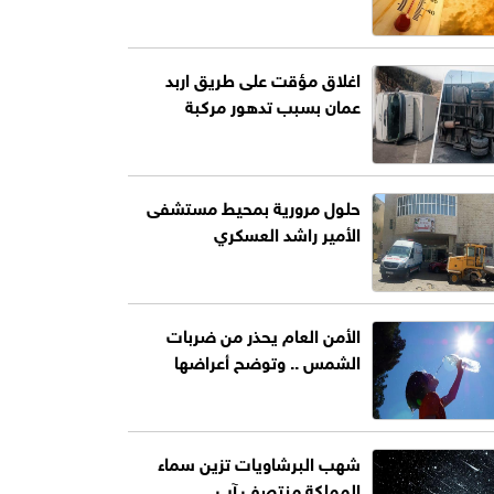
اغلاق مؤقت على طريق اربد
عمان بسبب تدهور مركبة
حلول مرورية بمحيط مستشفى
الأمير راشد العسكري
الأمن العام يحذر من ضربات
الشمس .. وتوضح أعراضها
شهب البرشاويات تزين سماء
المملكة منتصف آب