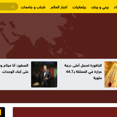
د
بيني و بينك
برلمانيات
أخبار العالم
شباب و جامعات
الباقورة تسجل أعلى درجة
الصقور: أنا مرتاح 
حرارة في المملكة بـ44.7
على أبناء الوحدات
مئوية