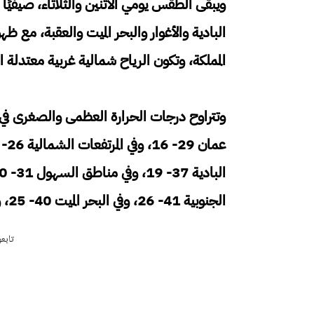
ويبقى الطقس يومي الاثنين والثلاثاء، صيفيًا 
البادية والأغوار والبحر الميت والعقبة، مع
المملكة، وتكون الرياح شمالية غربية معتدلة ا
الجنوبية 41- 26، وفي البحر الميت 40- 25، وفي خليج العقبة 40 - 25 درجة مئوية.
تابع