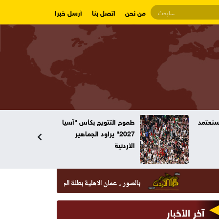
من نحن
اتصل بنا
أرسل خبرا
وسنعتمد
طموح التتويج بكأس "آسيا
2027" يراود الجماهير
الأردنية
بالصور .. عمان الاهلية بطلة الجامعات الأردنية في الكراتيه للطلاب
آخر الأخبار