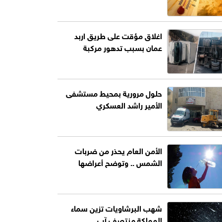
اغلاق مؤقت على طريق اربد
عمان بسبب تدهور مركبة
حلول مرورية بمحيط مستشفى
الأمير راشد العسكري
الأمن العام يحذر من ضربات
الشمس .. وتوضح أعراضها
شهب البرشاويات تزين سماء
المملكة منتصف آب