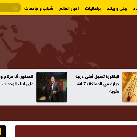
د
بيني و بينك
برلمانيات
أخبار العالم
شباب و جامعات
الباقورة تسجل أعلى درجة
الصقور: أنا مرتاح 
حرارة في المملكة بـ44.7
على أبناء الوحدات
مئوية