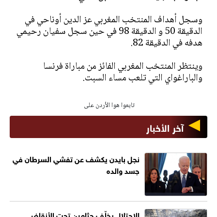
وسجل أهداف المنتخب المغربي عز الدين أوناحي في
الدقيقة 50 و الدقيقة 98 في حين سجل سفيان رحيمي
هدفه في الدقيقة 82.
وينتظر المنتخب المغربي الفائز من مباراة فرنسا
والباراغواي التي تلعب مساء السبت.
تابعوا هوا الأردن على
آخر الأخبار
نجل بايدن يكشف عن تفشي السرطان في
جسد والده
الاحتلال يخلّف جثامين تحت الأنقاض