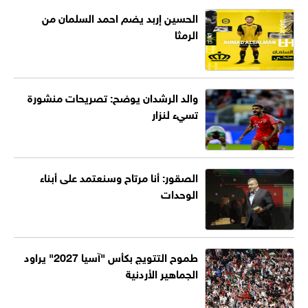
الحسين إربد يضم احمد السلمان من
الرمثا
والد الرشدان يوضح: تصريحات منشورة
تسيء لنزار
الصقور: أنا مرتاح وسنعتمد على أبناء
الوحدات
طموح التتويج بكأس "آسيا 2027" يراود
الجماهير الأردنية