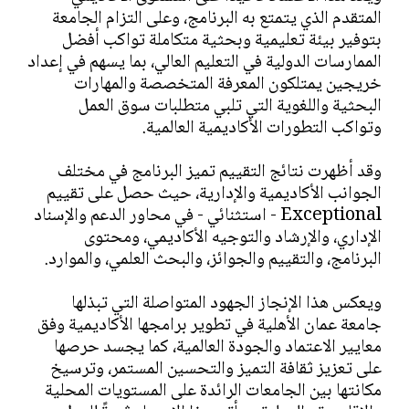
المتقدم الذي يتمتع به البرنامج، وعلى التزام الجامعة
بتوفير بيئة تعليمية وبحثية متكاملة تواكب أفضل
الممارسات الدولية في التعليم العالي، بما يسهم في إعداد
خريجين يمتلكون المعرفة المتخصصة والمهارات
البحثية واللغوية التي تلبي متطلبات سوق العمل
وتواكب التطورات الأكاديمية العالمية.
وقد أظهرت نتائج التقييم تميز البرنامج في مختلف
الجوانب الأكاديمية والإدارية، حيث حصل على تقييم
Exceptional - استثنائي - في محاور الدعم والإسناد
الإداري، والإرشاد والتوجيه الأكاديمي، ومحتوى
البرنامج، والتقييم والجوائز، والبحث العلمي، والموارد.
ويعكس هذا الإنجاز الجهود المتواصلة التي تبذلها
جامعة عمان الأهلية في تطوير برامجها الأكاديمية وفق
معايير الاعتماد والجودة العالمية، كما يجسد حرصها
على تعزيز ثقافة التميز والتحسين المستمر، وترسيخ
مكانتها بين الجامعات الرائدة على المستويات المحلية