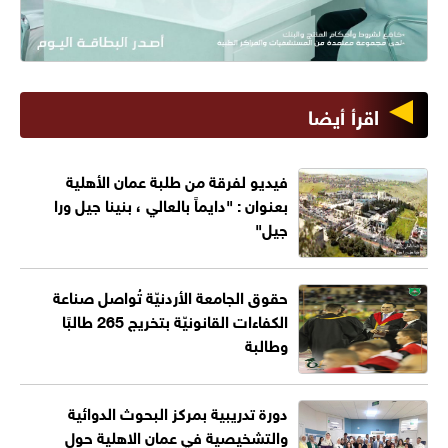
اقرأ أيضا
فيديو لفرقة من طلبة عمان الأهلية
بعنوان : "دايماً بالعالي ، بنينا جيل ورا
جيل"
حقوق الجامعة الأردنيّة تُواصل صناعة
الكفاءات القانونيّة بتخريج 265 طالبًا
وطالبة
دورة تدريبية بمركز البحوث الدوائية
والتشخيصية في عمان الاهلية حول