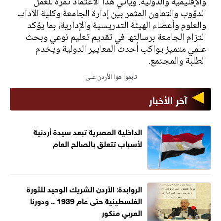
والإقليمية والدولية. ويأتي هذا الاعتماد ثمرةً للعمل
الدؤوب والتعاون المثمر بين إدارة الجامعة وكلية الآداب
والعلوم وأعضاء الهيئة التدريسية والإدارية، بما يؤكد
التزام الجامعة برسالتها في تقديم تعليم نوعي وبحث
علمي متميز يواكب أحدث المعايير الدولية ويخدم
الطلبة والمجتمع.
تابعوا هوا الأردن على
آخر الأخبار
الداخلية المصرية تبعد سيدة أردنية
لأسباب تتعلق بالصالح العام
الروابدة: الأردن الشريك الوحيد للثورة
الفلسطينية حتى عام 1939 .. ودورنا
العربي منكور