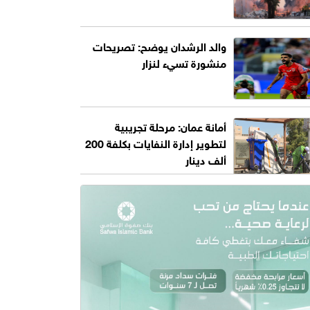
والد الرشدان يوضح: تصريحات
منشورة تسيء لنزار
أمانة عمان: مرحلة تجريبية
لتطوير إدارة النفايات بكلفة 200
ألف دينار