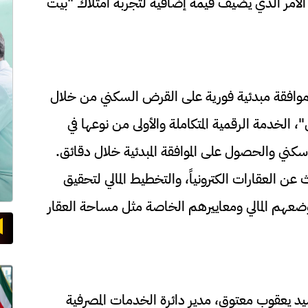
بـ 20,000 دينار أردني، الأمر الذي يضيف قيمة إضافية لتجربة امتلاك "بيت
موافقة مبدئية فورية على القرض السكني من خلال
، الخدمة الرقمية المتكاملة والأولى من نوعها في
كني والحصول على الموافقة المبدئية خلال دقائق.
عن العقارات الكترونياً، والتخطيط المالي لتحقيق
عهم المالي ومعاييرهم الخاصة مثل مساحة العقار
يد يعقوب معتوق، مدير دائرة الخدمات المصرفية