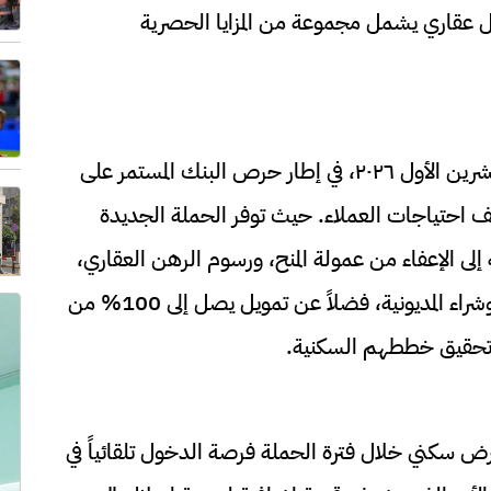
يل عقاري يشمل مجموعة من المزايا الحصرية
وتأتي هذه الحملة، والتي ستستمر لغاية ٣١ تشرين الأول ٢٠٢٦، في إطار حرص البنك المستمر على
لف احتياجات العملاء. حيث توفر الحملة الجديدة
بنسبة 6.25%، بالإضافة إلى الإعفاء من عمولة المنح، ورسوم الرهن العقاري،
ورسوم التخمين للقروض السكنية الجديدة وشراء المديونية، فضلاً عن تمويل يصل إلى 100% من
في تحقيق خططهم السكنية.
ض سكني خلال فترة الحملة فرصة الدخول تلقائياً في