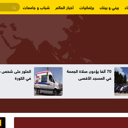
د
بيني و بينك
برلمانيات
أخبار العالم
شباب و جامعات
70 ألفا يؤدون صلاة الجمعة
العثور على شخص مت
في المسجد الأقصى
في الكورة