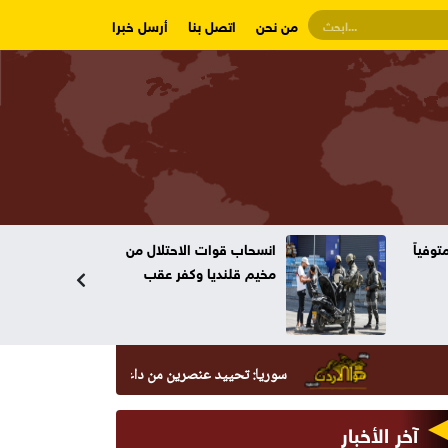
من نحن
اتصل بنا
أرسل خبرا
وفياً
انسحاب قوات الاحتلال من
مخيم قلنديا وكفر عقب
سوريا: تحييد عنصرين من داعش حاولا زرع عبوة في السيدة زين
آخر الأخبار