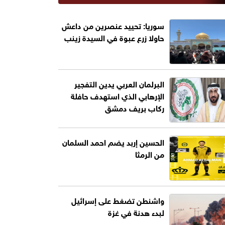
سوريا: تحييد عنصرين من داعش
حاولا زرع عبوة في السيدة زينب
البرلمان العربي يدين التفجير
الإرهابي الذي استهدف حافلة
ركاب بريف دمشق
الحسين إربد يضم احمد السلمان
من الرمثا
واشنطن تضغط على إسرائيل
لبدء هدنة في غزة