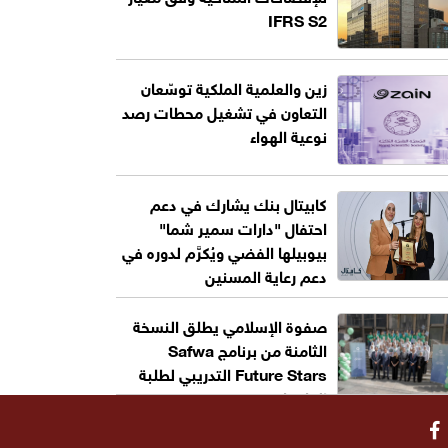
IFRS S2
زين والعلمية الملكية توسّعان
التعاون في تشغيل محطات رصد
نوعية الهواء
كابيتال بنك يشارك في دعم
احتفال "دارات سمير شما"
بيوبيلها الفضي ويُكرَّم لدوره في
دعم رعاية المسنين
صفوة الإسلامي يطلق النسخة
الثامنة من برنامج Safwa
Future Stars التدريبي لطلبة
الجامعات