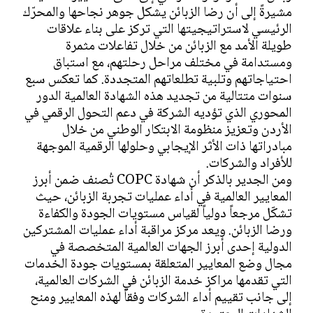
مشيرةً إلى أن رضا الزبائن يشكل جوهر نجاحها والمحرّك
الرئيسي لاستراتيجيتها التي تركز على بناء علاقات
طويلة الأمد مع الزبائن من خلال تفاعلات مثمرة
ومستدامة في مختلف مراحل رحلتهم، مع استباق
احتياجاتهم وتلبية تطلعاتهم المتجددة. كما تعكس سبع
سنوات متتالية من تجديد هذه الشهادة العالمية الدور
المحوري الذي تؤديه الشركة في دعم التحول الرقمي في
الأردن وتعزيز منظومة الابتكار الوطني من خلال
مبادراتها ذات الأثر الإيجابي وحلولها الرقمية الموجهة
للأفراد والشركات.
ومن الجدير بالذكر أن شهادة COPC تُصنف ضمن أبرز
المعايير العالمية في أداء عمليات تجربة الزبائن، حيث
تشكّل مرجعاً دولياً لقياس مستويات الجودة والكفاءة
ورضا الزبائن. ويعد مركز مراقبة أداء عمليات المشتركين
الدولية إحدى أبرز الجهات العالمية المتخصصة في
مجال وضع المعايير المتعلقة بمستويات جودة الخدمات
التي تقدمها مراكز خدمة الزبائن في الشركات العالمية،
إلى جانب تقييم أداء الشركات وفقاً لهذه المعايير ومنح