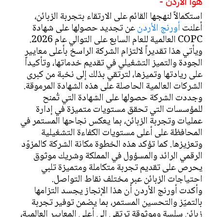
هوا الأردن -
استكمالاً لنهجها القائم على الارتقاء بتجربة الزبائن،
أعلنت
أورنج الأردن
عن تجديد حصولها على شهادة
COPC العالمية للعام السابع على التوالي عام 2026.
ويأتي هذا تقديراً لالتزام الشركة الراسخ بأعلى معايير
الجودة والتميز التشغيلي في تقديم خدماتها، وتأكيداً
على ريادتها وتميزها، لترتقي بذلك إلى نخبة من كبرى
الشركات العالمية الحاصلة على هذه الشهادة المرموقة.
وجددت الشركة حصولها على الشهادة التي تُمنح
للمؤسسات التي تحقق مستويات متميزة في إدارة
عمليات وتجربة الزبائن، بما يعكس نجاحها المستمر في
المحافظة على أعلى مستويات الكفاءة التشغيلية
وتعزيزها. كما تؤكد هذه الخطوة مكانة الشركة كالمزوّد
الرقمي الرائد والمسؤول في المملكة وشريك موثوق
يحرص على تقديم تجربة متكاملة ومتميزة تلبي
احتياجات الزبائن عبر مختلف نقاط التواصل.
وأكدت أورنج الأردن أن هذا الإنجاز يجسد التزامها
بالتميّز والتحسين المستمر، بما يضمن توفير تجربة
زبائن سلسة وموثوقة ترتقي إلى أعلى المعايير العالمية،