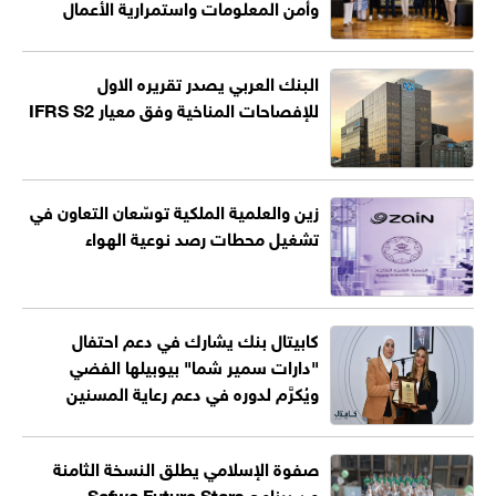
وأمن المعلومات واستمرارية الأعمال
البنك العربي يصدر تقريره الاول
للإفصاحات المناخية وفق معيار IFRS S2
زين والعلمية الملكية توسّعان التعاون في
تشغيل محطات رصد نوعية الهواء
كابيتال بنك يشارك في دعم احتفال
"دارات سمير شما" بيوبيلها الفضي
ويُكرَّم لدوره في دعم رعاية المسنين
صفوة الإسلامي يطلق النسخة الثامنة
من برنامج Safwa Future Stars