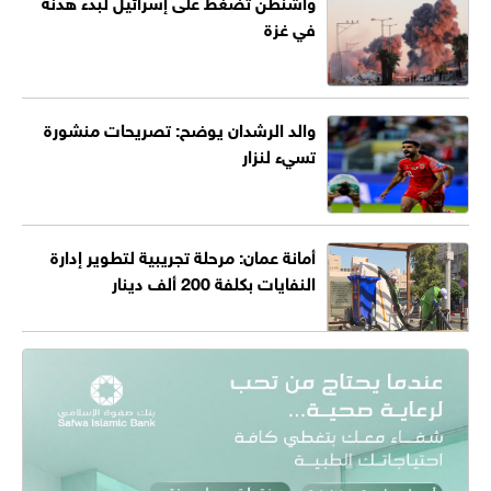
واشنطن تضغط على إسرائيل لبدء هدنة
في غزة
والد الرشدان يوضح: تصريحات منشورة
تسيء لنزار
أمانة عمان: مرحلة تجريبية لتطوير إدارة
النفايات بكلفة 200 ألف دينار