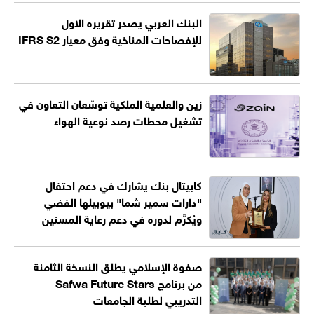
البنك العربي يصدر تقريره الاول
للإفصاحات المناخية وفق معيار IFRS S2
زين والعلمية الملكية توسّعان التعاون في
تشغيل محطات رصد نوعية الهواء
كابيتال بنك يشارك في دعم احتفال
"دارات سمير شما" بيوبيلها الفضي
ويُكرَّم لدوره في دعم رعاية المسنين
صفوة الإسلامي يطلق النسخة الثامنة
من برنامج Safwa Future Stars
التدريبي لطلبة الجامعات