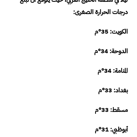
درجات الحرارة الصغرى:
الكويت: 35°م
الدوحة: 34°م
المنامة: 34°م
بغداد: 33°م
مسقط: 33°م
أبوظبي: 31°م