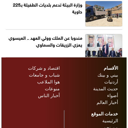
وزارة البيئة تدعم بلديات الطفيلة بـ225
حاوية
مندوبا عن الملك وولي العهد .. العيسوي
يعزي الزريقات والسماوي
الأقسام
اقتصاد و شركات
بيني و بينك
شباب و جامعات
أردنيات
هوا الملاعب
حديث المدينة
منوعات
أضواء
أخبار الناس
أخبار العالم
خدمات الموقع
الرئيسية
من نحن