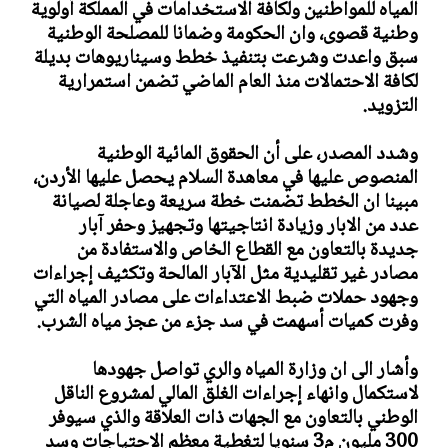
المياه للمواطنين ولكافة الاستخدامات في المملكة أولوية
وطنية قصوى، وان الحكومة وضمانا للمصلحة الوطنية
سبق واعدت وشرعت بتنفيذ خطط وسيناريوهات بديلة
لكافة الاحتمالات منذ العام الماضي تضمن استمرارية
التزويد.
وشدد المصدر، على أن الحقوق المائية الوطنية
المنصوص عليها في معاهدة السلام يحصل عليها الأردن،
مبينا ان الخطط تضمنت خطة سريعة وعاجلة لصيانة
عدد من الابار وزيادة انتاجيتها وتجهيز وحفر آبار
جديدة بالتعاون مع القطاع الخاص والاستفادة من
مصادر غير تقليدية مثل الآبار المالحة وتكثيف إجراءات
وجهود حملات ضبط الاعتداءات على مصادر المياه التي
وفرت كميات أسهمت في سد جزء من عجز مياه الشرب.
وأشار الى ان وزارة المياه والري تواصل جهودها
لاستكمال وانهاء إجراءات الغلق المالي لمشروع الناقل
الوطني بالتعاون مع الجهات ذات العلاقة والذي سيوفر
300 مليون م3 سنويا لتغطية معظم الاحتياجات وسد