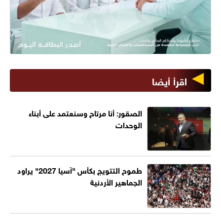
اقرأ أيضا
الصقور: أنا مرتاح وسنعتمد على أبناء
الوحدات
طموح التتويج بكأس "آسيا 2027" يراود
الجماهير الأردنية