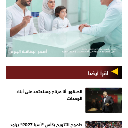
اقرأ أيضا
الصقور: أنا مرتاح وسنعتمد على أبناء
الوحدات
طموح التتويج بكأس "آسيا 2027" يراود