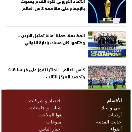
الاتحاد الأوروبي لكرة القدم يصوت
بالإجماع على مقاطعة كأس العالم
المخادمة: حملنا أمانة تمثيل الأردن ..
وختامها كان مسك بإدارة النهائي
كأس العالم .. انجلترا تفوز على فرنسا 6-4
وتحصد المركز الثالث
الأقسام
اقتصاد و شركات
بيني و بينك
شباب و جامعات
أردنيات
هوا الملاعب
حديث المدينة
منوعات
أضواء
أخبار الناس