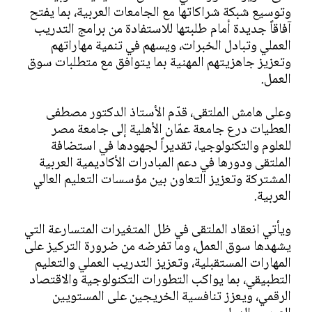
وتوسيع شبكة شراكاتها مع الجامعات العربية، بما يفتح
آفاقاً جديدة أمام طلبتها للاستفادة من برامج التدريب
العملي وتبادل الخبرات، ويسهم في تنمية مهاراتهم
وتعزيز جاهزيتهم المهنية بما يتوافق مع متطلبات سوق
العمل.
وعلى هامش الملتقى، قدّم الأستاذ الدكتور مصطفى
العطيات درع جامعة عمّان الأهلية إلى جامعة مصر
للعلوم والتكنولوجيا، تقديراً لجهودها في استضافة
الملتقى ودورها في دعم المبادرات الأكاديمية العربية
المشتركة وتعزيز التعاون بين مؤسسات التعليم العالي
العربية.
ويأتي انعقاد الملتقى في ظل المتغيرات المتسارعة التي
يشهدها سوق العمل، وما تفرضه من ضرورة التركيز على
المهارات المستقبلية، وتعزيز التدريب العملي والتعليم
التطبيقي، بما يواكب التطورات التكنولوجية والاقتصاد
الرقمي، ويعزز تنافسية الخريجين على المستويين