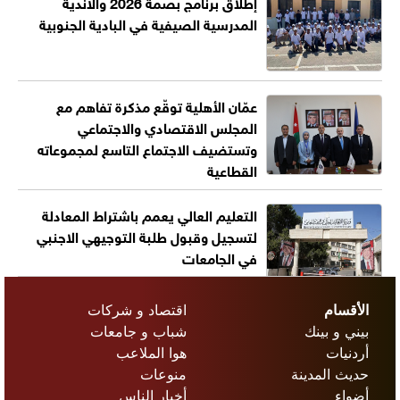
إطلاق برنامج بصمة 2026 والأندية
المدرسية الصيفية في البادية الجنوبية
عمّان الأهلية توقّع مذكرة تفاهم مع
المجلس الاقتصادي والاجتماعي
وتستضيف الاجتماع التاسع لمجموعاته
القطاعية
التعليم العالي يعمم باشتراط المعادلة
لتسجيل وقبول طلبة التوجيهي الاجنبي
في الجامعات
الأقسام
اقتصاد و شركات
بيني و بينك
شباب و جامعات
أردنيات
هوا الملاعب
حديث المدينة
منوعات
أضواء
أخبار الناس