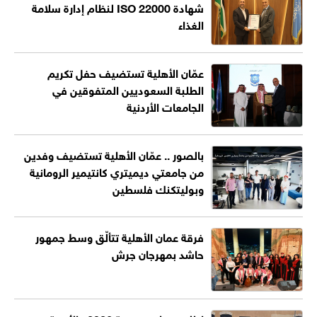
شهادة ISO 22000 لنظام إدارة سلامة
الغذاء
عمّان الأهلية تستضيف حفل تكريم
الطلبة السعوديين المتفوقين في
الجامعات الأردنية
بالصور .. عمّان الأهلية تستضيف وفدين
من جامعتي ديميتري كانتيمير الرومانية
وبوليتكنك فلسطين
فرقة عمان الأهلية تتألّق وسط جمهور
حاشد بمهرجان جرش