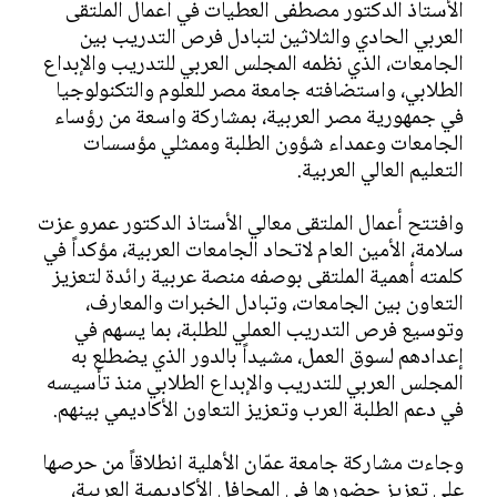
الأستاذ الدكتور مصطفى العطيات في أعمال الملتقى
العربي الحادي والثلاثين لتبادل فرص التدريب بين
الجامعات، الذي نظمه المجلس العربي للتدريب والإبداع
الطلابي، واستضافته جامعة مصر للعلوم والتكنولوجيا
في جمهورية مصر العربية، بمشاركة واسعة من رؤساء
الجامعات وعمداء شؤون الطلبة وممثلي مؤسسات
التعليم العالي العربية.
وافتتح أعمال الملتقى معالي الأستاذ الدكتور عمرو عزت
سلامة، الأمين العام لاتحاد الجامعات العربية، مؤكداً في
كلمته أهمية الملتقى بوصفه منصة عربية رائدة لتعزيز
التعاون بين الجامعات، وتبادل الخبرات والمعارف،
وتوسيع فرص التدريب العملي للطلبة، بما يسهم في
إعدادهم لسوق العمل، مشيداً بالدور الذي يضطلع به
المجلس العربي للتدريب والإبداع الطلابي منذ تأسيسه
في دعم الطلبة العرب وتعزيز التعاون الأكاديمي بينهم.
وجاءت مشاركة جامعة عمّان الأهلية انطلاقاً من حرصها
على تعزيز حضورها في المحافل الأكاديمية العربية،