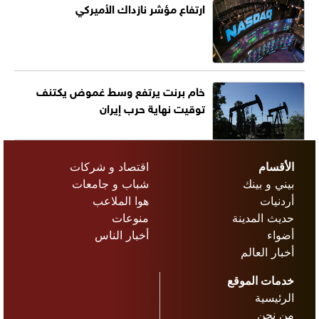
ارتفاع مؤشر نازداك الأميركي
خام برنت يرتفع وسط غموض يكتنف
توقيت نهاية حرب إيران
الأقسام
اقتصاد و شركات
بيني و بينك
شباب و جامعات
أردنيات
هوا الملاعب
حديث المدينة
منوعات
أضواء
أخبار الناس
أخبار العالم
خدمات الموقع
الرئيسية
من نحن