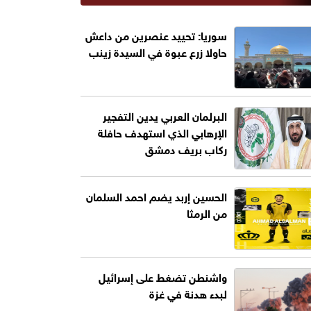
سوريا: تحييد عنصرين من داعش
حاولا زرع عبوة في السيدة زينب
البرلمان العربي يدين التفجير
الإرهابي الذي استهدف حافلة
ركاب بريف دمشق
الحسين إربد يضم احمد السلمان
من الرمثا
واشنطن تضغط على إسرائيل
لبدء هدنة في غزة