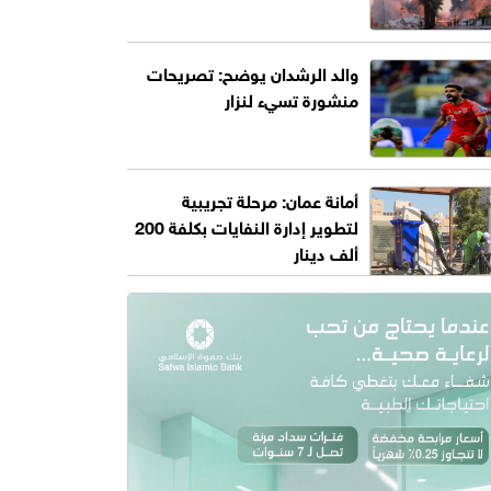
والد الرشدان يوضح: تصريحات
منشورة تسيء لنزار
أمانة عمان: مرحلة تجريبية
لتطوير إدارة النفايات بكلفة 200
ألف دينار