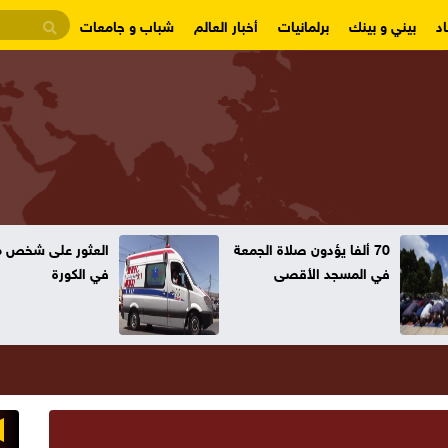
د
بيني و بينك
برلمانيات
أخبار العالم
شباب و جامعات
70 ألفا يؤدون صلاة الجمعة
العثور على شخص مت
في المسجد الأقصى
في الكورة