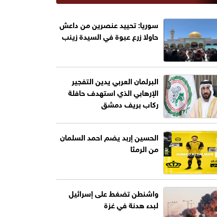
سوريا: تحييد عنصرين من داعش
حاولا زرع عبوة في السيدة زينب
البرلمان العربي يدين التفجير
الإرهابي الذي استهدف حافلة
ركاب بريف دمشق
الحسين إربد يضم احمد السلمان
من الرمثا
واشنطن تضغط على إسرائيل
لبدء هدنة في غزة