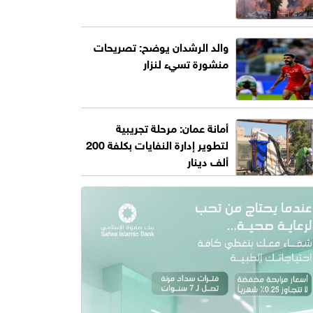
والد الرشدان يوضح: تصريحات
منشورة تسيء لنزار
أمانة عمان: مرحلة تجريبية
لتطوير إدارة النفايات بكلفة 200
ألف دينار