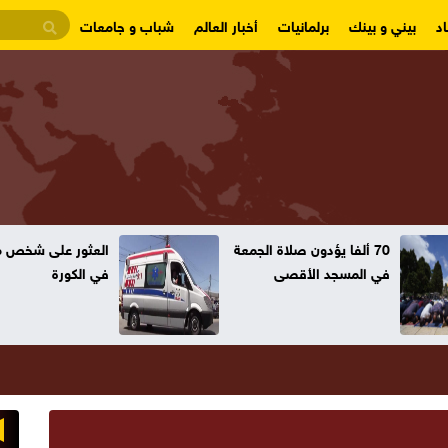
د
بيني و بينك
برلمانيات
أخبار العالم
شباب و جامعات
70 ألفا يؤدون صلاة الجمعة
العثور على شخص مت
في المسجد الأقصى
في الكورة