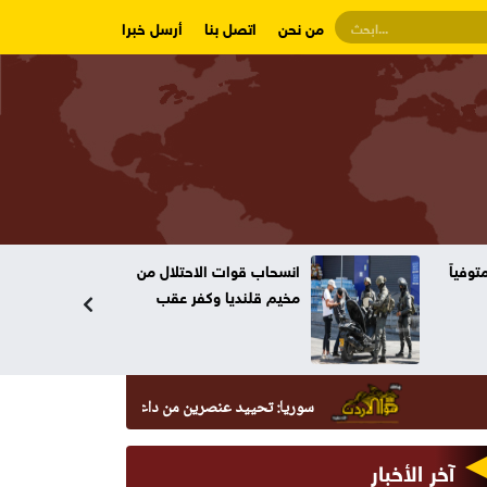
من نحن
اتصل بنا
أرسل خبرا
وفياً
انسحاب قوات الاحتلال من
مخيم قلنديا وكفر عقب
سوريا: تحييد عنصرين من داعش حاولا زرع عبوة في السيدة زينب
آخر الأخبار