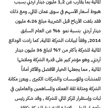
المالية بما يقارب عن 1,2 مليون دينار أردني بسبب
هبوط أسعار الأسهم في سوق عمان المالي, ومع ذلك
فقد بلغت الأرباح قبل الضريبة مبلغ 4،26 مليون
دينار أردني بنسبة نمو 6% عن العام السابق
2014, وفقاً لبيانات الشركة المالية, كما زادت الودائع
المالية للشركة بأكثر من 7% لتبلغ 36 مليون دينار
أردني, وهو مؤشر كبير على قدرة الشركة وملاءتها
المالية , مما يجعلها الخيار الأفضل والأكثر أماناً
للمنشأت والمؤسسات والشركات الكبرى , ويعزز مكانة
الشركة ومتانة ثقة العملاء والمساهمين والعاملين في
ثبات وإستقرار المركز المالي للشركة , وقد شكر رئيس
وأعضاء المجلس الإدارة التنفيذية للشركة وكافة