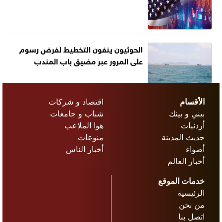
الحوثيون ينفون التخطيط لفرض رسوم
على المرور عبر مضيق باب المندب
الأقسام
اقتصاد و شركات
بيني و بينك
شباب و جامعات
أردنيات
هوا الملاعب
حديث المدينة
منوعات
أضواء
أخبار الناس
أخبار العالم
خدمات الموقع
الرئيسية
من نحن
اتصل بنا