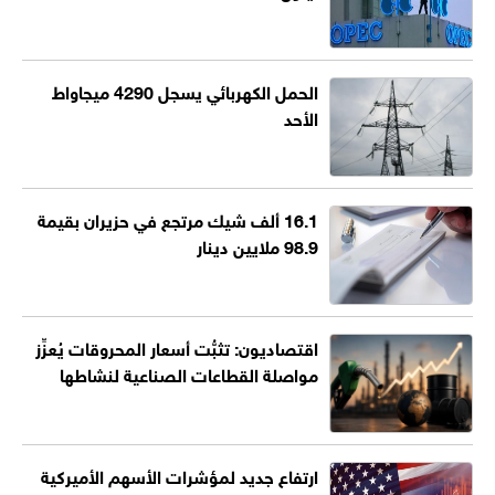
الحمل الكهربائي يسجل 4290 ميجاواط
الأحد
16.1 ألف شيك مرتجع في حزيران بقيمة
98.9 ملايين دينار
اقتصاديون: تثبُّت أسعار المحروقات يُعزِّز
مواصلة القطاعات الصناعية لنشاطها
ارتفاع جديد لمؤشرات الأسهم الأميركية