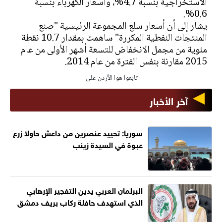
الاستخراجية بنسبة 4.7%، وأسعار الكهرباء بنسبة
0.6%.
يشار إلى أن أسعار سلع المجموعة الرئيسية "صنع
المنتجات النفطية المكررة" ساهمت بمقدار 10.7 نقطة
مئوية من مجمل الانخفاض للتسعة أشهر الأولى من عام
2015 مقارنة بنفس الفترة من عام 2014.
تابعوا هوا الأردن على
آخر الأخبار
سوريا: تحييد عنصرين من داعش حاولا زرع
عبوة في السيدة زينب
البرلمان العربي يدين التفجير الإرهابي
الذي استهدف حافلة ركاب بريف دمشق