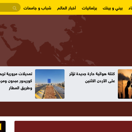
د
بيني و بينك
برلمانيات
أخبار العالم
شباب و جامعات
تعديلات مرورية تربط بين
بدء أعمال التصميم 
كوريدور عبدون ومرج الحمام
عمّان
وطريق المطار