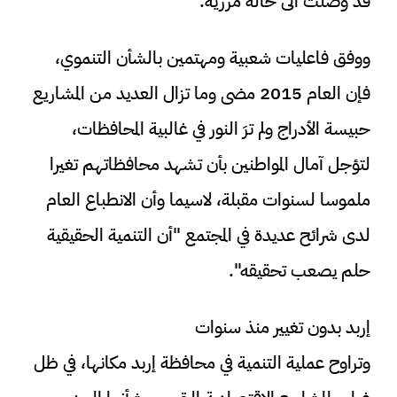
قد وصلت الى حالة مزرية.
ووفق فاعليات شعبية ومهتمين بالشأن التنموي،
فإن العام 2015 مضى وما تزال العديد من المشاريع
حبيسة الأدراج ولم ترَ النور في غالبية المحافظات،
لتؤجل آمال المواطنين بأن تشهد محافظاتهم تغيرا
ملموسا لسنوات مقبلة، لاسيما وأن الانطباع العام
لدى شرائح عديدة في المجتمع "أن التنمية الحقيقية
حلم يصعب تحقيقه".
إربد بدون تغيير منذ سنوات
وتراوح عملية التنمية في محافظة إربد مكانها، في ظل